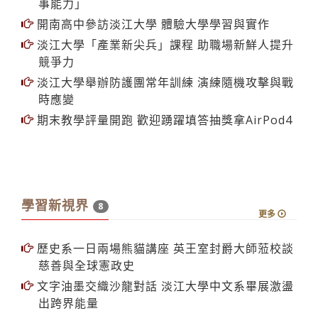
開南高中參訪淡江大學 體驗大學學習與實作
淡江大學「產業新尖兵」課程 助職場新鮮人提升
競爭力
淡江大學舉辦防護團常年訓練 演練隨機攻擊與戰
時應變
期末教學評量開跑 歡迎踴躍填答抽獎拿AirPod4
學習新視界
8
更多
歷史系一日兩場熊貓講座 英王室封爵大師蒞校談
慈善與全球憲政史
文字油墨交織沙龍對話 淡江大學中文系畢展激盪
出跨界能量
淡江大學英文系頂石展 多元形態呈現轉譯文化能