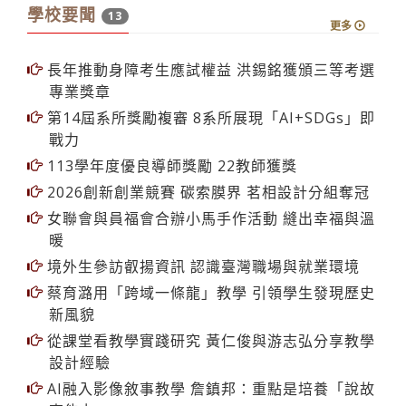
長年推動身障考生應試權益 洪錫銘獲頒三等考選
專業獎章
第14屆系所獎勵複審 8系所展現「AI+SDGs」即
戰力
113學年度優良導師獎勵 22教師獲獎
2026創新創業競賽 碳索膜界 茗相設計分組奪冠
女聯會與員福會合辦小馬手作活動 縫出幸福與溫
暖
境外生參訪叡揚資訊 認識臺灣職場與就業環境
蔡育潞用「跨域一條龍」教學 引領學生發現歷史
新風貌
從課堂看教學實踐研究 黃仁俊與游志弘分享教學
設計經驗
AI融入影像敘事教學 詹鎮邦：重點是培養「說故
事能力」