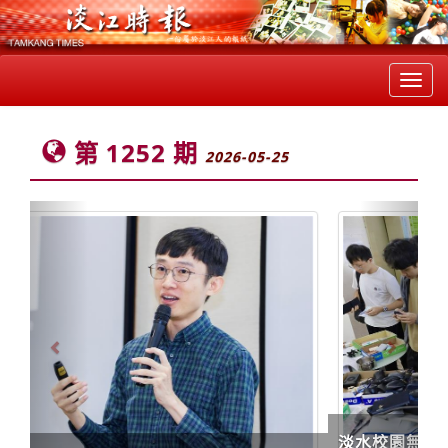
Toggl
navig
第 1252 期
2026-05-25
Previous
Next
淡水校園無人認領遺失物義賣活動