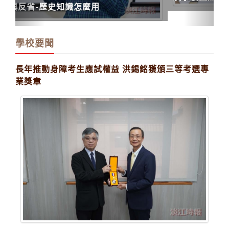
學校要聞
長年推動身障考生應試權益 洪錫銘獲頒三等考選專
業獎章
特教中心執行秘書洪錫銘獲考選部頒專業獎章