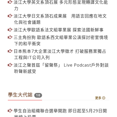
力
淡江大學日文系頂石成果展 用語言回應在地文
化與社會議題
淡江大學歐語系法文組畢業展 探索法國新鮮事
三主角扮狗 歐語系西文組畢業公演探討密室情境
下的和平衝突
日本熊本7大企業淡江大學徵才 打破服務業獨占
工程與IT公司入列
淡江之聲首屆「留聲祭」 Live Podcast戶外對談
聆聲新感受
學生大代誌
10
更多
學生自治組織聯合選舉開跑 即日起至5月29日開
放線上投票
學務處舉辦聯合獎學金頒獎 武士戎勉20獲獎者成