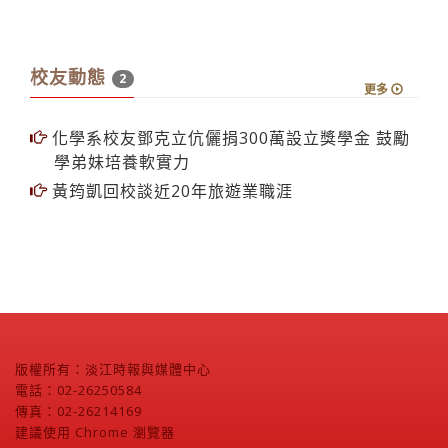
校友動態
2
更多
化學系校友鄧克立伉儷捐300萬設立獎學金 鼓勵
學弟妹培養軟實力
黃筠凱回校談近20年旅遊業職涯
版權所有：淡江時報與媒體中心
電話：02-26250584
傳真：02-26214169
建議使用 Chrome 瀏覽器
個資相關問題請洽受理窗口，分機2799