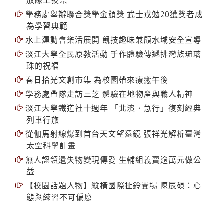
為學習典範
水上運動會樂活展開 競技趣味兼顧水域安全宣導
淡江大學全民原教活動 手作體驗傳遞排灣族琉璃
珠的祝福
春日拾光文創市集 為校園帶來療癒午後
學務處帶隊走訪三芝 體驗在地物產與職人精神
淡江大學鐵道社十週年 「北濱．急行」復刻經典
列車行旅
從伽馬射線爆到首台天文望遠鏡 張祥光解析臺灣
太空科學計畫
無人認領遺失物變現傳愛 生輔組義賣逾萬元做公
益
【校園話題人物】縱橫國際扯鈴賽場 陳辰碩：心
態與練習不可偏廢