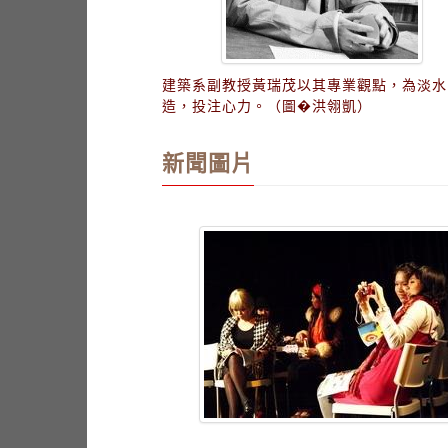
建築系副教授黃瑞茂以其專業觀點，為淡水
造，投注心力。（圖�洪翎凱）
新聞圖片