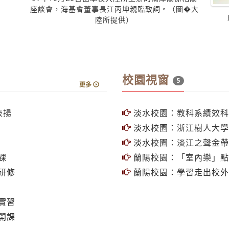
座談會，海基會董事長江丙坤親臨致詞。（圖�大
陸所提供）
校園視窗
5
更多
表揚
淡水校園：教科系績效科
淡水校園：浙江樹人大學
淡水校園：淡江之聲金帶
課
蘭陽校園：「室內樂」點
研修
蘭陽校園：學習走出校外
實習
開課