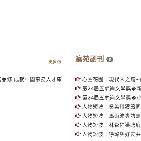
瀛苑副刊
8
更多
務兼修 成就中國事務人才庫
心靈花園：現代人之痛∼
第24屆五虎崗文學獎�新
第24屆五虎崗文學獎�
人物短波：吳美琪獲蕭同
人物短波：馬雨沛專訪馬
人物短波：林蒼祥獲聘廈
人物短波：徐璐與好友共