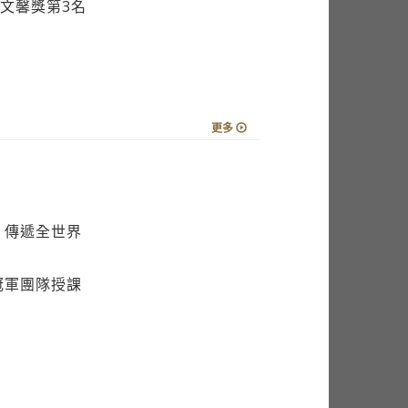
文馨獎第3名
更多
 傳遞全世界
冠軍團隊授課