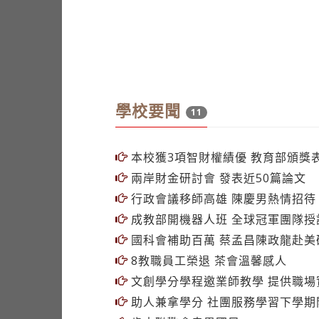
學校要聞
11
本校獲3項智財權績優 教育部頒獎
兩岸財金研討會 發表近50篇論文
行政會議移師高雄 陳慶男熱情招待
成教部開機器人班 全球冠軍團隊授
國科會補助百萬 蔡孟昌陳政龍赴美
8教職員工榮退 茶會溫馨感人
文創學分學程邀業師教學 提供職場
助人兼拿學分 社團服務學習下學期