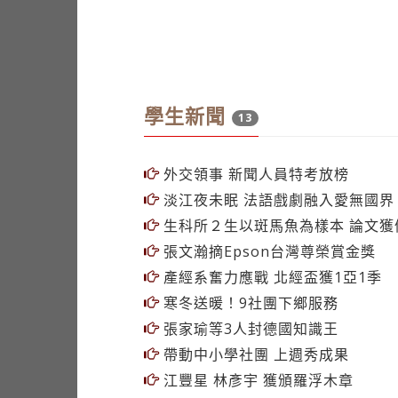
學生新聞
13
外交領事 新聞人員特考放榜
淡江夜未眠 法語戲劇融入愛無國界
生科所２生以斑馬魚為樣本 論文獲
張文瀚摘Epson台灣尊榮賞金獎
產經系奮力應戰 北經盃獲1亞1季
寒冬送暖！9社團下鄉服務
張家瑜等3人封德國知識王
帶動中小學社團 上週秀成果
江豐星 林彥宇 獲頒羅浮木章