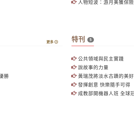
人物短波：游月美獲保險
特刊
5
更多
公共領域與民主實踐
說故事的力量
優勝
黃瑞茂將淡水古蹟的美好
發揮創意 快樂隨手可得
成教部開機器人班 全球