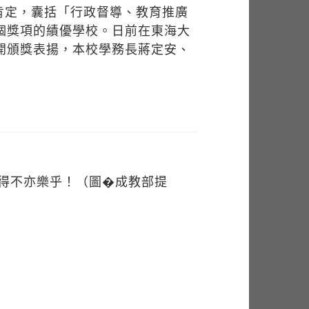
肯定，囊括「行政督導、教育推廣
個獎項的績優學校。日前在東海大
開頒獎表揚，本校學務長蔣定安、
得不亦樂乎！（圖�成教部提