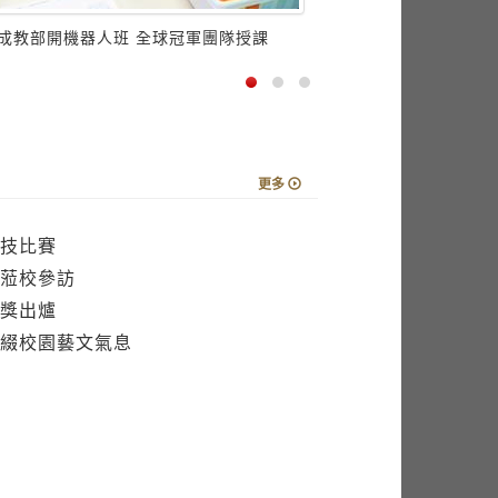
成教部開機器人班 全球冠軍團隊授課
更多
技比賽
蒞校參訪
獎出爐
綴校園藝文氣息