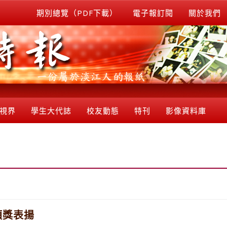
期別總覽（PDF下載）
電子報訂閱
關於我們
視界
學生大代誌
校友動態
特刊
影像資料庫
頒獎表揚