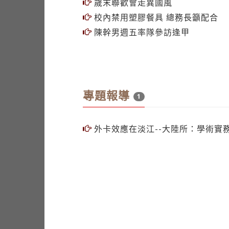
歲末聯歡會走異國風
校內禁用塑膠餐具 總務長籲配合
陳幹男週五率隊參訪逢甲
專題報導
1
外卡效應在淡江--大陸所：學術實