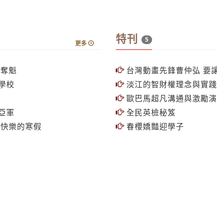
特刊
5
更多
賽奪魁
台灣動畫先鋒曹仲弘 要讓Ma
學校
淡江的智財權理念與實踐
歐巴馬超凡溝通與激勵演
亞軍
全民英檢秘笈
過快樂的寒假
春櫻嬌豔迎學子