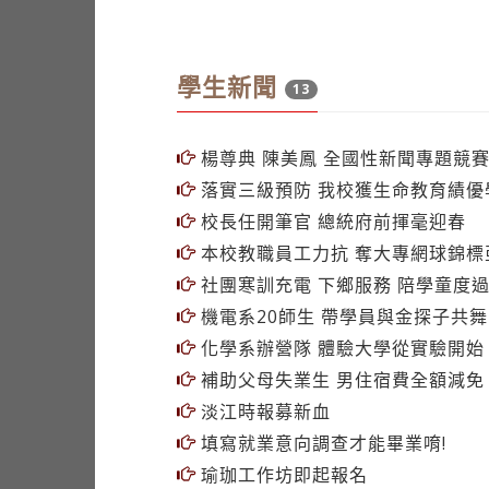
學生新聞
13
楊尊典 陳美鳳 全國性新聞專題競
落實三級預防 我校獲生命教育績優
校長任開筆官 總統府前揮毫迎春
本校教職員工力抗 奪大專網球錦標
社團寒訓充電 下鄉服務 陪學童度
機電系20師生 帶學員與金探子共舞
化學系辦營隊 體驗大學從實驗開始
補助父母失業生 男住宿費全額減免
淡江時報募新血
填寫就業意向調查才能畢業唷!
瑜珈工作坊即起報名