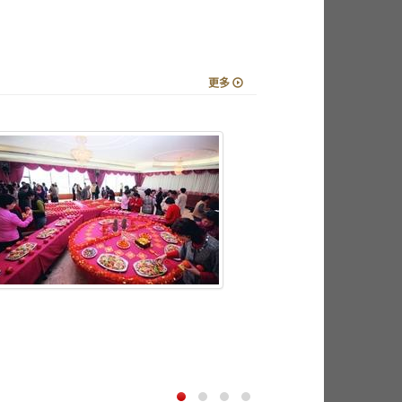
更多
春櫻