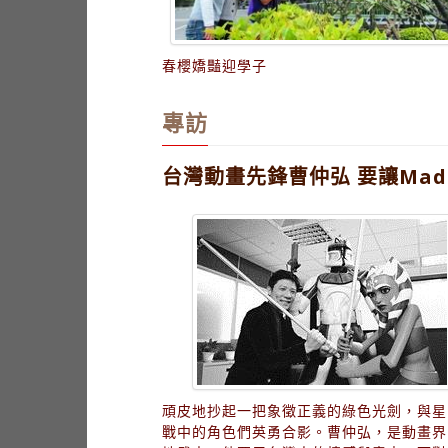
春櫻嬌豔迎學子
專訪
台灣動畫先鋒曹仲弘 要讓Made 
頑皮地抄起一把象徵正義的綠色光劍，與星
戰中的角色們英勇合影。曹仲弘，是動畫界