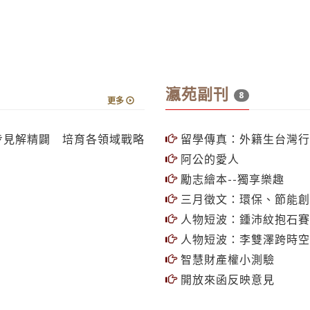
瀛苑副刊
8
更多
步見解精闢 培育各領域戰略
留學傳真：外籍生台灣行
阿公的愛人
勵志繪本--獨享樂趣
三月徵文：環保、節能創意
人物短波：鍾沛紋抱石賽
人物短波：李雙澤跨時空
智慧財產權小測驗
開放來函反映意見