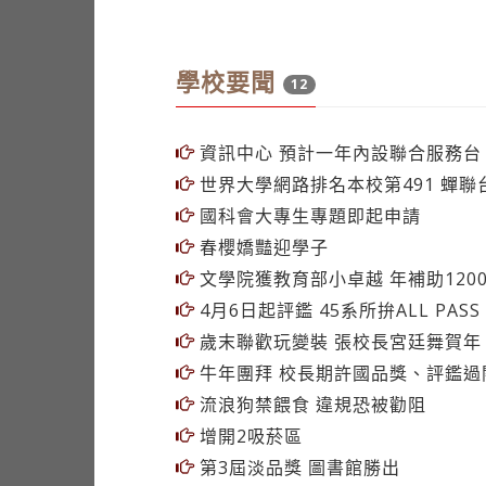
學校要聞
12
資訊中心 預計一年內設聯合服務台
世界大學網路排名本校第491 蟬聯
國科會大專生專題即起申請
春櫻嬌豔迎學子
文學院獲教育部小卓越 年補助120
4月6日起評鑑 45系所拚ALL PASS
歲末聯歡玩變裝 張校長宮廷舞賀年
牛年團拜 校長期許國品獎、評鑑過
流浪狗禁餵食 違規恐被勸阻
增開2吸菸區
第3屆淡品獎 圖書館勝出