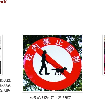
浩瀚
星際大戰
的絕地武
瀚無垠的
本校實施校內禁止遛狗規定。