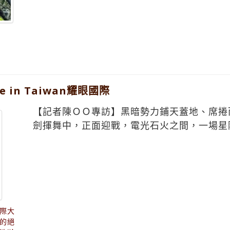
in Taiwan耀眼國際
【記者陳ＯＯ專訪】黑暗勢力鋪天蓋地、席捲
劍揮舞中，正面迎戰，電光石火之間，一場星
際大
的絕