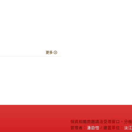
更多
個資相關問題請洽受理窗口，分機2
管理者：
潘劭愷
/ 建置單位：
淡