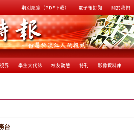
期別總覽（PDF下載）
電子報訂閱
關於我們
視界
學生大代誌
校友動態
特刊
影像資料庫
務台