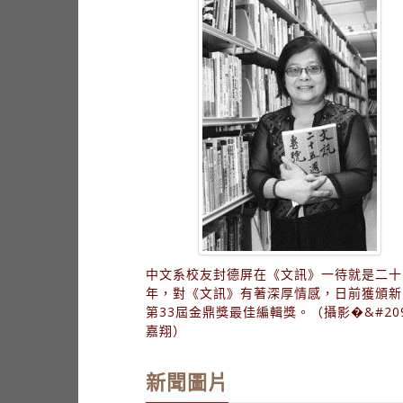
中文系校友封德屏在《文訊》一待就是二十
年，對《文訊》有著深厚情感，日前獲頒新
第33屆金鼎獎最佳編輯獎。（攝影�&#209
嘉翔）
新聞圖片