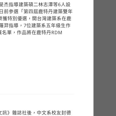
旻杰指導建築碩二林志潭等6人設
泊），日前參選「第四屆鹿特丹建築雙年
，榮獲特別優選，開台灣建築系在鹿
羅羿指導，7位建築系五年級生作
參展名單，作品將在鹿特丹RDM
入《文訊》雜誌社後，中文系校友封德