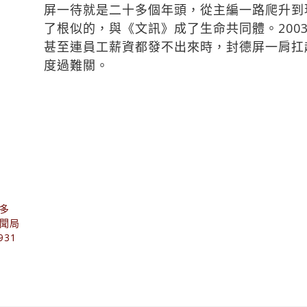
屏一待就是二十多個年頭，從主編一路爬升到
了根似的，與《文訊》成了生命共同體。200
甚至連員工薪資都發不出來時，封德屏一肩扛
度過難關。
多
聞局
31