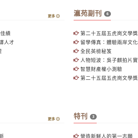
瀛苑副刊
6
更多
卡佳績
第二十五屆五虎崗文學獎
譯人才
留學傳真：體驗兩岸文化
理
全民英檢秘笈
人物短波：吳子麒拍片實
智慧財產權小測驗
第二十五屆五虎崗文學獎
特刊
3
更多
脈
營造新鮮人的第一志願