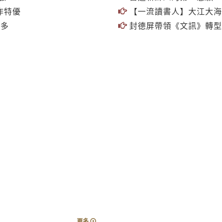
作特優
【一流讀書人】大江大海
味多
封德屏帶領《文訊》轉型
更多