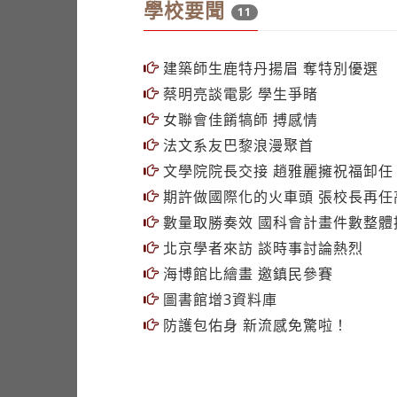
學校要聞
11
建築師生鹿特丹揚眉 奪特別優選
蔡明亮談電影 學生爭睹
女聯會佳餚犒師 搏感情
法文系友巴黎浪漫聚首
文學院院長交接 趙雅麗擁祝福卸任
期許做國際化的火車頭 張校長再任
數量取勝奏效 國科會計畫件數整體
北京學者來訪 談時事討論熱烈
海博館比繪畫 邀鎮民參賽
圖書館增3資料庫
防護包佑身 新流感免驚啦！