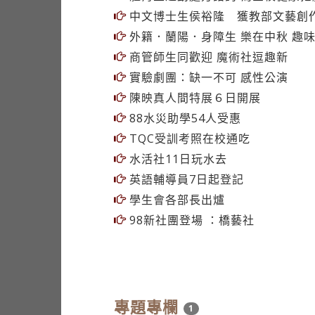
中文博士生侯裕隆 獲教部文藝創
外籍．蘭陽．身障生 樂在中秋 趣
商管師生同歡迎 魔術社逗趣新
實驗劇團：缺一不可 感性公演
陳映真人間特展６日開展
88水災助學54人受惠
TQC受訓考照在校通吃
水活社11日玩水去
英語輔導員7日起登記
學生會各部長出爐
98新社團登場 ：橋藝社
專題專欄
1