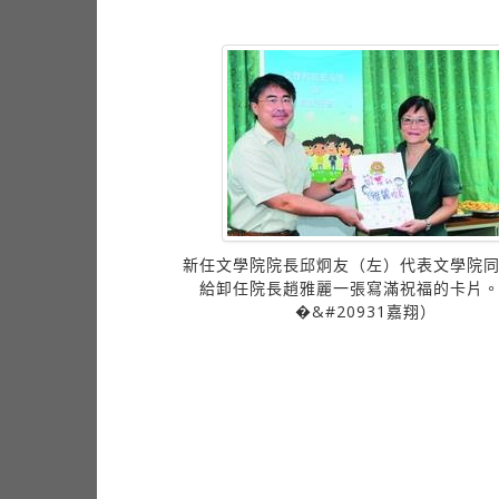
新任文學院院長邱炯友（左）代表文學院
學期以交換生身分前往環
給卸任院長趙雅麗一張寫滿祝福的卡片
）學習，在廈大國際經濟
�&#20931嘉翔）
（中）的協助下迅速融入
�林貞瑜提供）