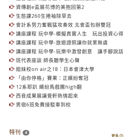
資傳創e盃展花博的美抱回第2
生態課260生捲袖除草去
會計系努力奮戰猛攻奏效 北會盃包辦雙冠
講座課程 玩中學-模擬真實人生 玩出投資心得
講座課程 玩中學-旅遊證照讓你就業無虞
講座課程 玩中學-玩樂中激發創意 讓手腳說話
班代表座談 師長聽學生心聲
姐妹校on air之18：日本會津大學
「由你停格」賽果：正繽紛奪冠
12系耶趴 繽紛馬戲團high翻
西音成果展讓覺軒熱情起來
男宿6班免費接駁車到校
特刊
4
更多