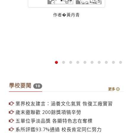
作者�黃丹青
學校要聞
10
更多
業界校友建言：涵養文化氣質 恢復工廠實習
歲末邀聯歡 200餘獎項犒辛勞
五單位爭淡品獎 各顯特色志在奪標
系所評鑑93.7%通過 校長肯定同仁努力