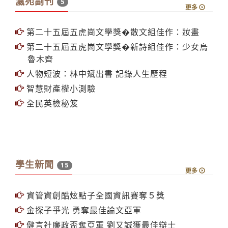
瀛苑副刊
5
更多
第二十五屆五虎崗文學獎�散文組佳作：妝畫
第二十五屆五虎崗文學獎�新詩組佳作：少女烏
魯木齊
人物短波：林中斌出書 記錄人生歷程
智慧財產權小測驗
全民英檢秘笈
學生新聞
15
更多
資管資創酷炫點子全國資訊賽奪５獎
金探子爭光 勇奪最佳論文亞軍
健言社廉政盃奪亞軍 劉又誠獲最佳辯士