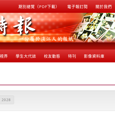
期別總覽（PDF下載）
電子報訂閱
關於我們
視界
學生大代誌
校友動態
特刊
影像資料庫
2028