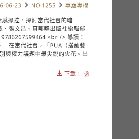
6-06-23
NO.1255
專題專欄
力與情感操控，探討當代社會的暗
黃葳威、張文昌、真哪噠出版社編輯部
786267599464 <br /> 導讀：
/> 在當代社會，「PUA（搭訕藝
性別與權力議題中最尖銳的火花。出
下載：