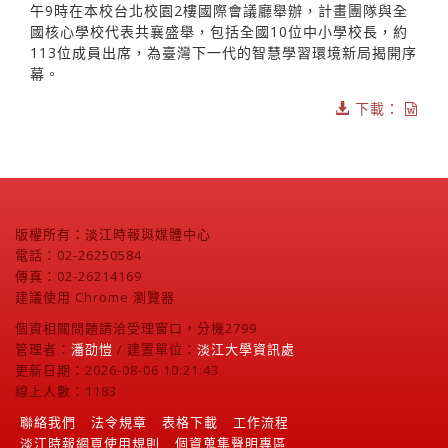
午9時在本校台北校園2樓國際會議廳舉辦，計畫團隊與全
國核心學校代表共襄盛舉，包括全國10位中小學校長，約
113位成員出席，為臺灣下一代的智慧學習環境新局揭開序
幕。
下載：
版權所有：淡江時報與媒體中心
電話：02-26250584
傳真：02-26214169
建議使用 Chrome 瀏覽器
個資相關問題請洽受理窗口，分機2799
管理者：
潘劭愷
/ 建置單位：
淡江大學資訊處
更新日期：2026-08-06 10:21:43
線上人數：1183
聯絡我們
法令規章
表格下載
工作流程
淡江時報網頁使用規則
個資蒐集聲明專區