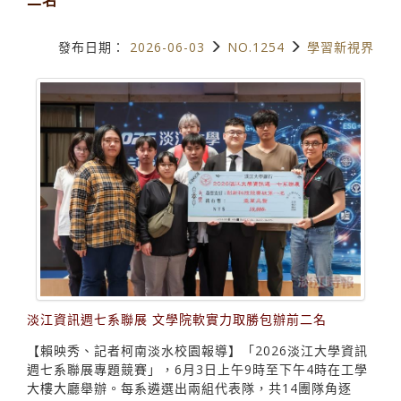
發布日期：
2026-06-03
NO.1254
學習新視界
淡江資訊週七系聯展 文學院軟實力取勝包辦前二名
【賴映秀、記者柯南淡水校園報導】「2026淡江大學資訊
週七系聯展專題競賽」，6月3日上午9時至下午4時在工學
大樓大廳舉辦。每系遴選出兩組代表隊，共14團隊角逐