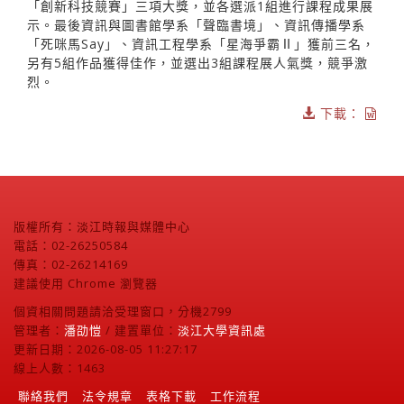
「創新科技競賽」三項大獎，並各選派1組進行課程成果展
示。最後資訊與圖書館學系「聲臨書境」、資訊傳播學系
「死咪馬Say」、資訊工程學系「星海爭霸Ⅱ」獲前三名，
另有5組作品獲得佳作，並選出3組課程展人氣獎，競爭激
烈。
下載：
版權所有：淡江時報與媒體中心
電話：02-26250584
傳真：02-26214169
建議使用 Chrome 瀏覽器
個資相關問題請洽受理窗口，分機2799
管理者：
潘劭愷
/ 建置單位：
淡江大學資訊處
更新日期：2026-08-05 11:27:17
線上人數：1463
聯絡我們
法令規章
表格下載
工作流程