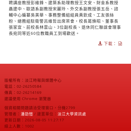
聘講座教授彭維鋒、建築系助理教授王文安、財金系教授
聶建中、歐語系副教授宋麗玲、外交系副教授張五岳、諮
輔中心編纂吳美華、事務整備組組員黃欽成、工友張絲
粉、總務組駐衛警呂維哲出席茶會，校長葛煥昭、董事長
張家宜、前校長林雲山、3位副校長、退休同仁聯誼會理事
長宛同等近60位教職員工到場歡送。
下載：
版權所有：淡江時報與媒體中心
電話：02-26250584
傳真：02-26214169
建議使用 Chrome 瀏覽器
個資相關問題請洽受理窗口，分機2799
管理者：
潘劭愷
/ 建置單位：
淡江大學資訊處
更新日期：2026-08-05 11:27:17
線上人數：1002