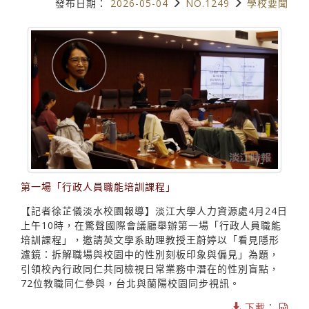
發布日期：
2026-05-04
NO.1249
學校要聞
第一場「行政人員職能培訓課程」
【記者徐芷儀淡水校園報導】淡江大學人力資源處4月24日
上午10時，在驚聲國際會議廳舉辦第一場「行政人員職能
培訓課程」，邀請英文學系助理教授王蔚婷以「看見隱形
濾鏡：拆解職場與校園中的性別刻板印象與偏見」為題，
引領校內行政同仁共同檢視日常業務中潛在的性別盲點，
72位教職同仁參與，台北與蘭陽校園同步視訊。
下載：