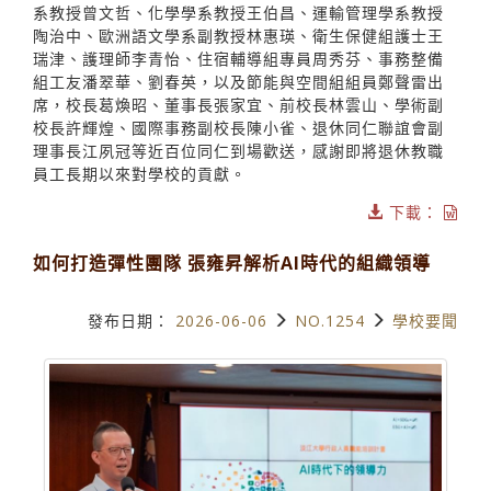
系教授曾文哲、化學學系教授王伯昌、運輸管理學系教授
陶治中、歐洲語文學系副教授林惠瑛、衛生保健組護士王
瑞津、護理師李青怡、住宿輔導組專員周秀芬、事務整備
組工友潘翠華、劉春英，以及節能與空間組組員鄭聲雷出
席，校長葛煥昭、董事長張家宜、前校長林雲山、學術副
校長許輝煌、國際事務副校長陳小雀、退休同仁聯誼會副
理事長江夙冠等近百位同仁到場歡送，感謝即將退休教職
員工長期以來對學校的貢獻。
下載：
如何打造彈性團隊 張雍昇解析AI時代的組織領導
發布日期：
2026-06-06
NO.1254
學校要聞