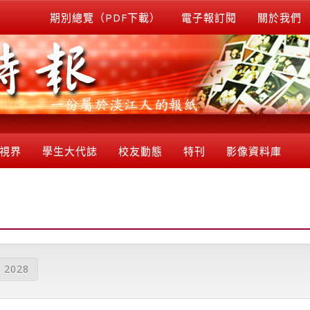
期別總覽（PDF下載）
電子報訂閱
關於我們
視界
學生大代誌
校友動態
特刊
影像資料庫
2028