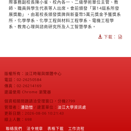
際事務副校長陳小雀、校內各一、二級學術單位主管、教
師、職員與學生代表等人出席。會前頒發「第14屆系所發
展獎勵」，由葛校長頒發獎牌與新臺幣5萬元獎金予獲獎系
所，化學學系、化學工程與材料工程學系、電機工程學
系、教育心理與諮商研究所及人工智慧學系。
下載：
版權所有：淡江時報與媒體中心
電話：02-26250584
傳真：02-26214169
建議使用 Chrome 瀏覽器
個資相關問題請洽受理窗口，分機2799
管理者：
潘劭愷
/ 建置單位：
淡江大學資訊處
更新日期：2026-08-06 10:21:43
線上人數：698
聯絡我們
法令規章
表格下載
工作流程