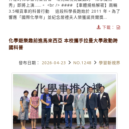
秀」即將上演……。 <br /> #### 【車體規格解密】兩輛
3.5噸貨車的科普行動 這段科學長跑始於 2011 年。為了
響應「國際化學年」並紀念居禮夫人榮獲諾貝爾獎...
下載：
化學遊樂趣前進馬來西亞 本校攜手拉曼大學啟動跨
國科普
發布日期：
2026-04-23
NO.1248
學習新視界