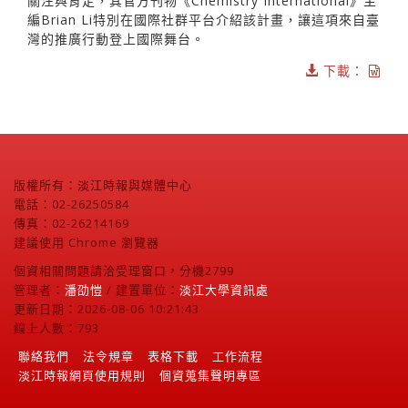
關注與肯定，其官方刊物《Chemistry International》主
編Brian Li特別在國際社群平台介紹該計畫，讓這項來自臺
灣的推廣行動登上國際舞台。
下載：
版權所有：淡江時報與媒體中心
電話：02-26250584
傳真：02-26214169
建議使用 Chrome 瀏覽器
個資相關問題請洽受理窗口，分機2799
管理者：
潘劭愷
/ 建置單位：
淡江大學資訊處
更新日期：2026-08-06 10:21:43
線上人數：793
聯絡我們
法令規章
表格下載
工作流程
淡江時報網頁使用規則
個資蒐集聲明專區