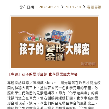
發布日期：
2026-05-11
NO.1250
專題專欄
【專題】孩子的變形金鋼 化學遊樂趣大解密
專題採訪報導／陳楷威 <br /> 陽光灑落在昨日才開進校
園的神秘大貨車上，塗裝著五光十色化學元素的車體，映
照出學生們熟悉的元素週期表，印有「化學遊樂趣」的氣
球拱門聳立在車旁。當右側鷗翼緩緩打開，化學車宛如變
形金剛現前。這時，學生們的目光移至舞台的魔術桌上，
神秘的化學器材宣告著一場充滿視覺震撼的「化學魔術