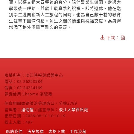
寶，以德文組大四導師的身分，陪伴畢業生遊園，走過大
學最後一哩路，並獻上最真摯的祝福。即將退休，他在送
別學生邁向嶄新人生旅程的同時，也為自己數十載的教育
生涯畫下圓滿句點。師生之間的情誼與祝福交織，為典禮
增添了格外溫馨而難忘的意義。
下載：
版權所有：淡江時報與媒體中心
電話：02-26250584
傳真：02-26214169
建議使用 Chrome 瀏覽器
個資相關問題請洽受理窗口，分機2799
管理者：
潘劭愷
/ 建置單位：
淡江大學資訊處
更新日期：2026-08-10 10:10:19
線上人數：497
聯絡我們
法令規章
表格下載
工作流程