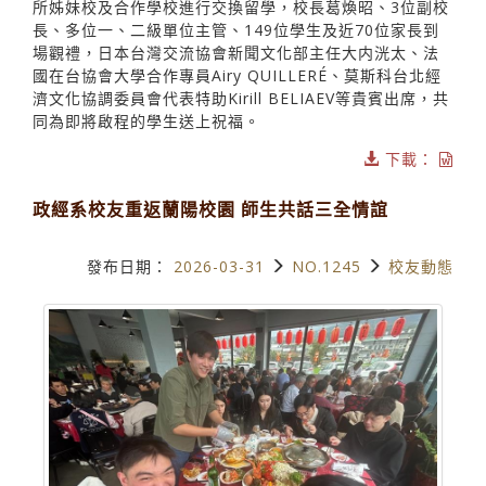
所姊妹校及合作學校進行交換留學，校長葛煥昭、3位副校
長、多位一、二級單位主管、149位學生及近70位家長到
場觀禮，日本台灣交流協會新聞文化部主任大内洸太、法
國在台協會大學合作專員Airy QUILLERÉ、莫斯科台北經
濟文化協調委員會代表特助Kirill BELIAEV等貴賓出席，共
同為即將啟程的學生送上祝福。
下載：
政經系校友重返蘭陽校園 師生共話三全情誼
發布日期：
2026-03-31
NO.1245
校友動態