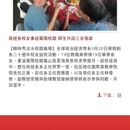
政經系校友重返蘭陽校園 師生共話三全情誼
【賴映秀淡水校園報導】全球政治經濟學系3月20日舉辦創
系二十週年校友返校活動，14位教職員帶領19位畢業系
友，重溫蘭陽校園龜山島雲海美景與求學歲月。返校成員
中，歷任政經系系主任齊聚一堂，包括現任國際事務學院
院長包正豪、前任系主任周應龍，以及現任系主任林偉
修。副教授安娜與助理教授雷納德等師長亦參與同歡，共
話當年。
下載：