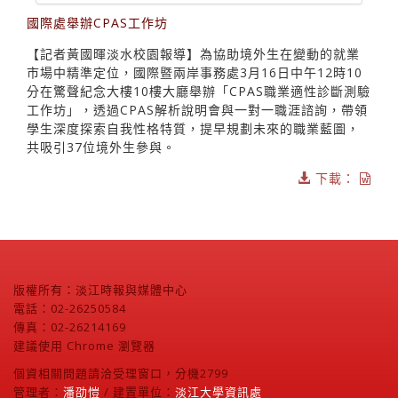
國際處舉辦CPAS工作坊
【記者黃國暉淡水校園報導】為協助境外生在變動的就業
市場中精準定位，國際暨兩岸事務處3月16日中午12時10
分在驚聲紀念大樓10樓大廳舉辦「CPAS職業適性診斷測驗
工作坊」，透過CPAS解析說明會與一對一職涯諮詢，帶領
學生深度探索自我性格特質，提早規劃未來的職業藍圖，
共吸引37位境外生參與。
下載：
版權所有：淡江時報與媒體中心
電話：02-26250584
傳真：02-26214169
建議使用 Chrome 瀏覽器
個資相關問題請洽受理窗口，分機2799
管理者：
潘劭愷
/ 建置單位：
淡江大學資訊處