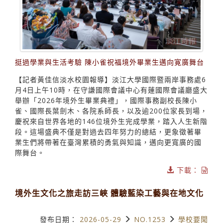
挺過學業與生活考驗 陳小雀祝福境外畢業生邁向寛廣舞台
【記者黃佳信淡水校園報導】淡江大學國際暨兩岸事務處6
月4日上午10時，在守謙國際會議中心有蓮國際會議廳盛大
舉辦「2026年境外生畢業典禮」，國際事務副校長陳小
雀、國際長葉劍木、各院系師長，以及逾200位家長到場，
慶祝來自世界各地的146位境外生完成學業，踏入人生新階
段。這場盛典不僅是對過去四年努力的總結，更象徵著畢
業生們將帶著在臺灣累積的勇氣與知識，邁向更寬廣的國
際舞台。
下載：
境外生文化之旅走訪三峽 體驗藍染工藝與在地文化
發布日期：
2026-05-29
NO.1253
學校要聞