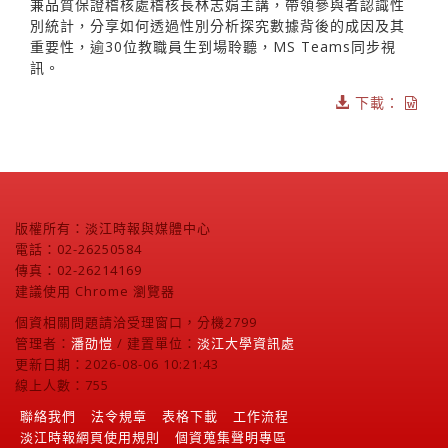
兼品質保證稽核處稽核長林志娟主講，帶領參與者認識性
別統計，分享如何透過性別分析探究數據背後的成因及其
重要性，逾30位教職員生到場聆聽，MS Teams同步視
訊。
下載：
版權所有：淡江時報與媒體中心
電話：02-26250584
傳真：02-26214169
建議使用 Chrome 瀏覽器
個資相關問題請洽受理窗口，分機2799
管理者：
潘劭愷
/ 建置單位：
淡江大學資訊處
更新日期：2026-08-06 10:21:43
線上人數：755
聯絡我們
法令規章
表格下載
工作流程
淡江時報網頁使用規則
個資蒐集聲明專區