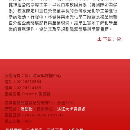
健祥經營的宗瑋工業，以及由本校國貿系（現國際企業學
系）校友陳定川擔任榮譽董事長的台灣永光化學工業進行
參訪活動。行程中，林健祥與永光化學二廠廠長楊呈康親
自介紹企業發展歷程與產業現況，讓學生實地了解化學產
業的實務運作，協助其及早規劃職涯發展與學習目標。
下載：
版權所有：淡江時報與媒體中心
電話：02-26250584
傳真：02-26214169
建議使用 Chrome 瀏覽器
個資相關問題請洽受理窗口，分機2799
管理者：
潘劭愷
/ 建置單位：
淡江大學資訊處
更新日期：2026-08-06 10:21:43
線上人數：968
聯絡我們
法令規章
表格下載
工作流程