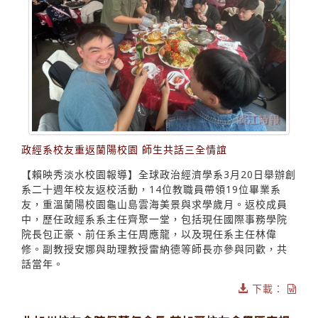
政經系校友重返蘭陽校園 師生共話三全情誼
【賴映秀淡水校園報導】全球政治經濟學系3月20日舉辦創
系二十週年校友返校活動，14位教職員帶領19位畢業系
友，重溫蘭陽校園龜山島雲海美景與求學歲月。返校成員
中，歷任政經系系主任齊聚一堂，包括現任國際事務學院
院長包正豪、前任系主任周應龍，以及現任系主任林偉
修。副教授安娜與助理教授雷納德等師長亦參與同歡，共
話當年。
下載：