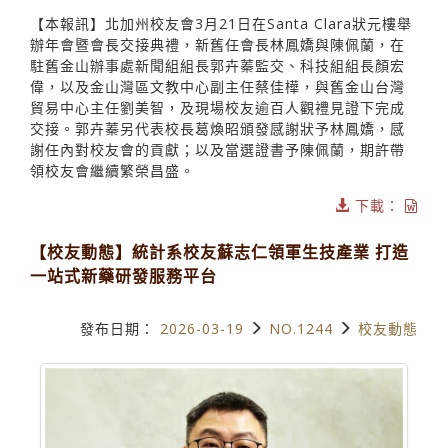
【本報訊】北加州校友會3月21日在Santa Clara狀元樓舉
辦年會暨會長交接典禮，新舊任會長林鳳嬌與陳佩蘭，在
駐舊金山辦事處新聞組組長郭卉蓁監交、科技組組長顏宏
偉，以及金山灣區文教中心副主任蔡佳樺，與舊金山台灣
貿易中心主任劉美智，及現場校友逾百人觀禮見證下完成
交接。郭卉蓁另代表校長葛煥昭頒發感謝狀予林鳳嬌，感
謝任內對校友會的貢獻；以及當選證書予陳佩蘭，期許帶
領校友會繼續繁榮昌盛。
下載：
【校友動態】統計系校友蘇志仁領軍生技產業 打造
一站式新藥研發服務平台
發布日期：
2026-03-19
NO.1244
校友動態