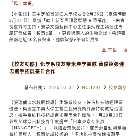
「馬上幸福」
【本報訊】美中芝加哥淡江大學校友會2月26日（臺灣時間
2月27 日）舉辦「線上新春團拜暨智慧 e 筆講座」，由會
長盧秀琴主持，邀請文錙藝術中心主任張炳煌主講淡江專
屬研發成果「智慧e筆」，更透過兩人的生動對談，帶領臺
美兩地近60名參與者，體驗智慧e筆最新成果。
下載：
【校友動態】化學系校友奈米產學團隊 黃俊達張健
忠攜手拓展臺日合作
發布日期：
2026-03-02
NO.1241
校友動態
【張瑜倫淡水校園報導】化學系校友、佐信科技總經理黃
俊達，與國立中興大學生醫工程研究所終身特聘教授張健
忠，攜手奈維科技組成奈米產學合作團隊，1月28至30日
參與全球奈米科技界年度盛會「日本東京奈米展
（NANOTECH）」，以結合奈米晶片、雙光源自動測量顯
微拉曼與人工智慧辨識技術的 「多功能拉曼快速檢測平