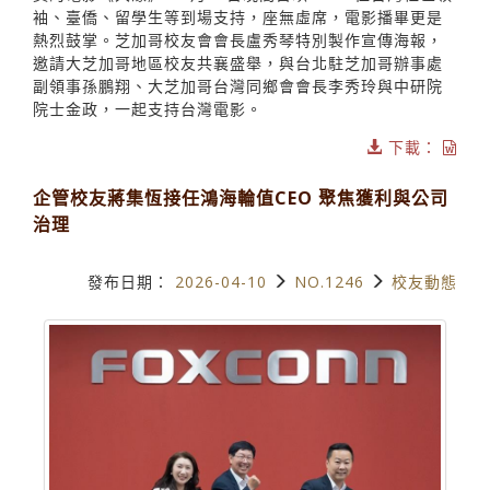
袖、臺僑、留學生等到場支持，座無虛席，電影播畢更是
熱烈鼓掌。芝加哥校友會會長盧秀琴特別製作宣傳海報，
邀請大芝加哥地區校友共襄盛舉，與台北駐芝加哥辦事處
副領事孫鵬翔、大芝加哥台灣同鄉會會長李秀玲與中研院
院士金政，一起支持台灣電影。
下載：
企管校友蔣集恆接任鴻海輪值CEO 聚焦獲利與公司
治理
發布日期：
2026-04-10
NO.1246
校友動態