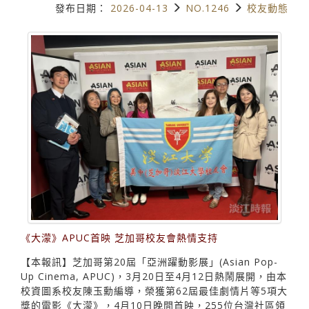
發布日期：
2026-04-13
NO.1246
校友動態
《大濛》APUC首映 芝加哥校友會熱情支持
【本報訊】芝加哥第20屆「亞洲躍動影展」(Asian Pop-
Up Cinema, APUC)，3月20日至4月12日熱鬧展開，由本
校資圖系校友陳玉勳編導，榮獲第62屆最佳劇情片等5項大
獎的電影《大濛》，4月10日晚間首映，255位台灣社區領