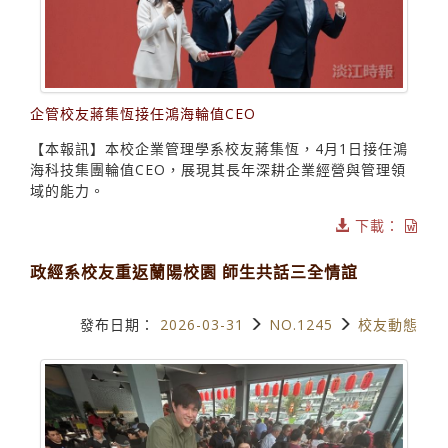
企管校友蔣集恆接任鴻海輪值CEO
【本報訊】本校企業管理學系校友蔣集恆，4月1日接任鴻
海科技集團輪值CEO，展現其長年深耕企業經營與管理領
域的能力。
下載：
政經系校友重返蘭陽校園 師生共話三全情誼
發布日期：
2026-03-31
NO.1245
校友動態