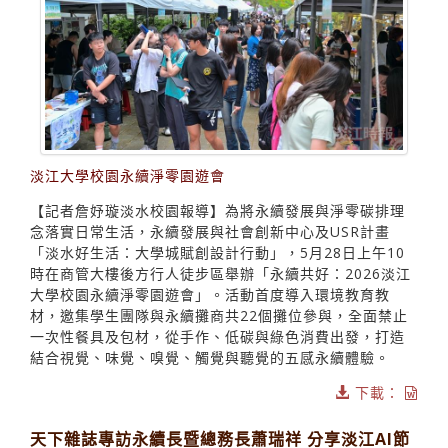
淡江大學校園永續淨零園遊會
【記者詹妤璇淡水校園報導】為將永續發展與淨零碳排理
念落實日常生活，永續發展與社會創新中心及USR計畫
「淡水好生活：大學城賦創設計行動」，5月28日上午10
時在商管大樓後方行人徒步區舉辦「永續共好：2026淡江
大學校園永續淨零園遊會」。活動首度導入環境教育教
材，邀集學生團隊與永續攤商共22個攤位參與，全面禁止
一次性餐具及包材，從手作、低碳與綠色消費出發，打造
結合視覺、味覺、嗅覺、觸覺與聽覺的五感永續體驗。
下載：
天下雜誌專訪永續長暨總務長蕭瑞祥 分享淡江AI節