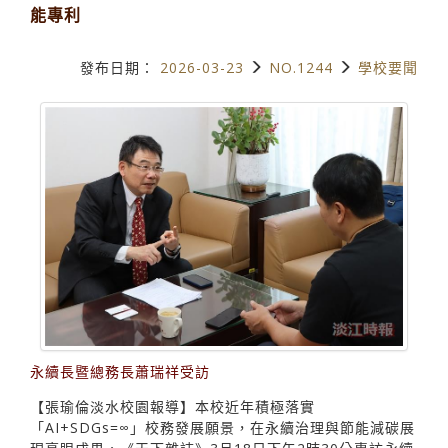
能專利
發布日期：
2026-03-23
NO.1244
學校要聞
永續長暨總務長蕭瑞祥受訪
【張瑜倫淡水校園報導】本校近年積極落實
「AI+SDGs=∞」校務發展願景，在永續治理與節能減碳展