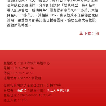
現亮眼成果，《天下雜誌》3月18日下午2時30分專訪永續
長暨總務長蕭瑞祥，分享如何透過「雙軌轉型」將AI技術
導入能源管理，成功將每年電費從新臺幣9,000多萬元大幅
降至6,000多萬元，減幅達33%，這項績效不僅榮獲國家級
獎項，更受教育部委託擔任輔導團隊，協助全臺大專校院
推動節能轉型。
下載：
版權所有：淡江時報與媒體中心
電話：02-26250584
傳真：02-26214169
建議使用 Chrome 瀏覽器
個資相關問題請洽受理窗口，分機2799
管理者：
潘劭愷
/ 建置單位：
淡江大學資訊處
更新日期：2026-08-06 10:21:43
線上人數：1255