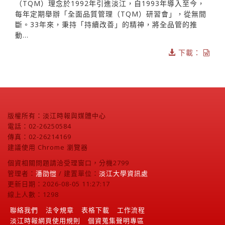
（TQM）理念於1992年引進淡江，自1993年導入至今，
每年定期舉辦「全面品質管理（TQM）研習會」，從無間
斷。33年來，秉持「持續改善」的精神，將全品管的推
動...
下載：
版權所有：淡江時報與媒體中心
電話：02-26250584
傳真：02-26214169
建議使用 Chrome 瀏覽器
個資相關問題請洽受理窗口，分機2799
管理者：
潘劭愷
/ 建置單位：
淡江大學資訊處
更新日期：2026-08-05 11:27:17
線上人數：1298
聯絡我們
法令規章
表格下載
工作流程
淡江時報網頁使用規則
個資蒐集聲明專區