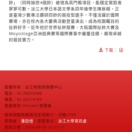
鈴」（同時操控4個鈴）被視為高門檻項目，能穩定駕馭者
寥寥可數。淡江大學日本語文學系四年級學生陳辰碩，正
是臺灣少數專注鑽研四鈴的競技型選手，不僅活躍於國際
賽場，亦在校內各大慶典活動登臺演出，成為校園矚目的
扯鈴好手。近年他於世界扯鈴競賽、大阪國際扯鈴大賽及
Moyostage亞洲經典賽等國際賽事中屢獲佳績，展現卓越
的競技實力。
下載：
版權所有：淡江時報與媒體中心
電話：02-26250584
傳真：02-26214169
建議使用 Chrome 瀏覽器
個資相關問題請洽受理窗口，分機2799
管理者：
潘劭愷
/ 建置單位：
淡江大學資訊處
更新日期：2026-08-05 11:27:17