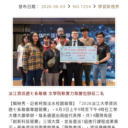
發布日期：
2026-06-03
NO.1254
學習新視界
淡江資訊週七系聯展 文學院軟實力取勝包辦前二名
【賴映秀、記者柯南淡水校園報導】「2026淡江大學資訊
週七系聯展專題競賽」，6月3日上午9時至下午4時在工學
大樓大廳舉辦。每系遴選出兩組代表隊，共14團隊角逐
「創新科技競賽」三項大獎，並各選派1組進行課程成果展
示。最後資訊與圖書館學系「聲臨書境」、資訊傳播學系