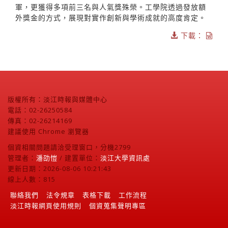
軍，更獲得多項前三名與人氣獎殊榮。工學院透過發放額
外獎金的方式，展現對實作創新與學術成就的高度肯定。
下載：
版權所有：淡江時報與媒體中心
電話：02-26250584
傳真：02-26214169
建議使用 Chrome 瀏覽器
個資相關問題請洽受理窗口，分機2799
管理者：
潘劭愷
/ 建置單位：
淡江大學資訊處
更新日期：2026-08-06 10:21:43
線上人數：815
聯絡我們
法令規章
表格下載
工作流程
淡江時報網頁使用規則
個資蒐集聲明專區