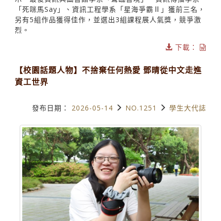
「死咪馬Say」、資訊工程學系「星海爭霸Ⅱ」獲前三名，
另有5組作品獲得佳作，並選出3組課程展人氣獎，競爭激
烈。
下載：
【校園話題人物】不捨棄任何熱愛 鄧晴從中文走進
資工世界
發布日期：
2026-05-14
NO.1251
學生大代誌