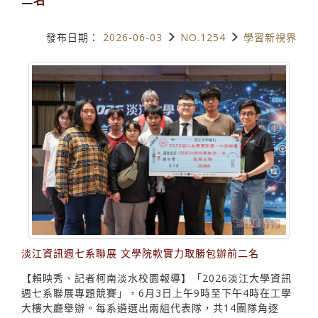
發布日期：
2026-06-03
NO.1254
學習新視界
淡江資訊週七系聯展 文學院軟實力取勝包辦前二名
【賴映秀、記者柯南淡水校園報導】「2026淡江大學資訊
週七系聯展專題競賽」，6月3日上午9時至下午4時在工學
大樓大廳舉辦。每系遴選出兩組代表隊，共14團隊角逐