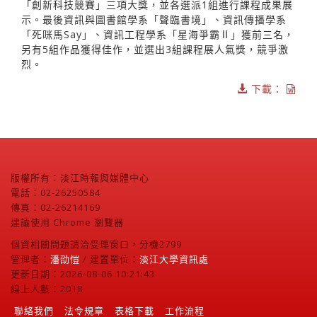
「創新科技競賽」三項大獎，並各選派1組進行課程成果展
示。最後資訊與圖書館學系「聲臨書境」、資訊傳播學系
「死咪馬Say」、資訊工程學系「星海爭霸Ⅱ」獲前三名，
另有5組作品獲得佳作，並選出3組課程展人氣獎，競爭激
烈。
下載：
版權所有：淡江時報與媒體中心
電話：02-26250584
傳真：02-26214169
建議使用 Chrome 瀏覽器
個資相關問題請洽受理窗口，分機2799
管理者：
潘劭愷
/ 建置單位：
淡江大學資訊處
更新日期：2026-08-06 10:21:43
線上人數：2018
聯絡我們
法令規章
表格下載
工作流程