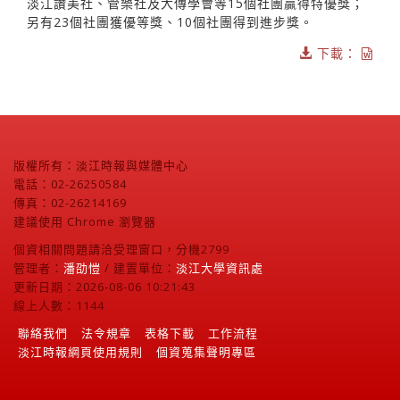
淡江讚美社、管樂社及大傳學會等15個社團贏得特優獎；
另有23個社團獲優等獎、10個社團得到進步獎。
下載：
版權所有：淡江時報與媒體中心
電話：02-26250584
傳真：02-26214169
建議使用 Chrome 瀏覽器
個資相關問題請洽受理窗口，分機2799
管理者：
潘劭愷
/ 建置單位：
淡江大學資訊處
更新日期：2026-08-06 10:21:43
線上人數：1144
聯絡我們
法令規章
表格下載
工作流程
淡江時報網頁使用規則
個資蒐集聲明專區