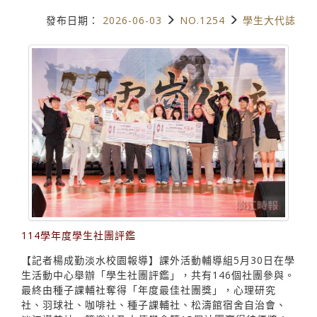
發布日期：
2026-06-03
NO.1254
學生大代誌
114學年度學生社團評鑑
【記者楊成勤淡水校園報導】課外活動輔導組5月30日在學
生活動中心舉辦「學生社團評鑑」，共有146個社團參與。
最終由種子課輔社奪得「年度最佳社團獎」，心理研究
社、羽球社、咖啡社、種子課輔社、松濤館宿舍自治會、