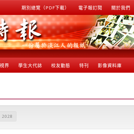
期別總覽（PDF下載）
電子報訂閱
關於我們
視界
學生大代誌
校友動態
特刊
影像資料庫
2028