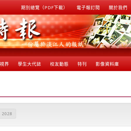
期別總覽（PDF下載）
電子報訂閱
關於我們
視界
學生大代誌
校友動態
特刊
影像資料庫
2028