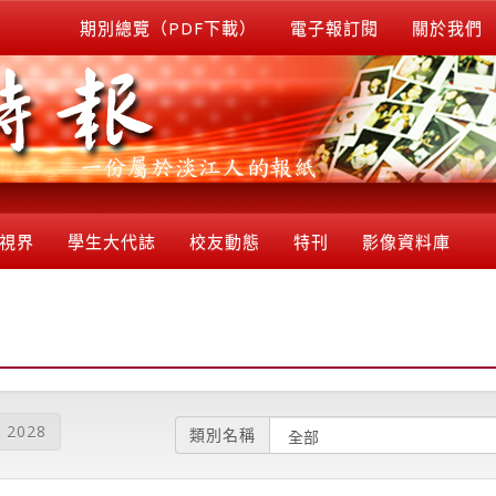
期別總覽（PDF下載）
電子報訂閱
關於我們
視界
學生大代誌
校友動態
特刊
影像資料庫
2028
類別名稱