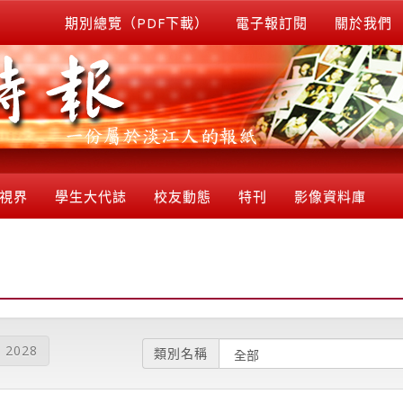
期別總覽（PDF下載）
電子報訂閱
關於我們
視界
學生大代誌
校友動態
特刊
影像資料庫
2028
類別名稱