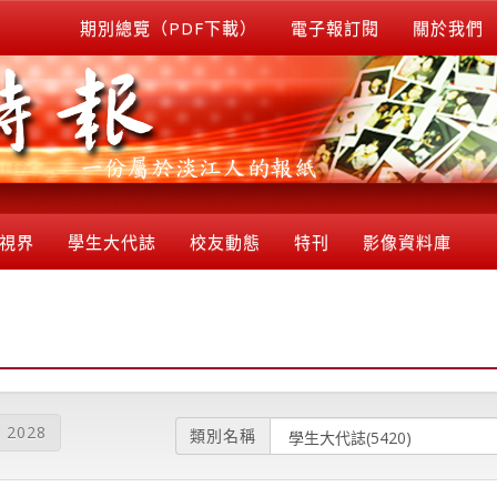
期別總覽（PDF下載）
電子報訂閱
關於我們
視界
學生大代誌
校友動態
特刊
影像資料庫
2028
類別名稱