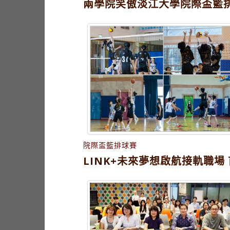
兩學院笑傲淡江大學院際盃籃排
院際盃籃排球賽
LINK+未來夢想啟航接軌職場