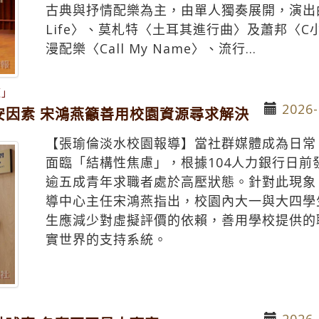
古典與抒情配樂為主，由單人獨奏展開，演出曲目包
Life〉、莫札特〈土耳其進行曲〉及蕭邦〈
漫配樂〈Call My Name〉、流行...
板」
2026-
安因素 宋鴻燕籲善用校園資源尋求解決
【張瑜倫淡水校園報導】當社群媒體成為日常
面臨「結構性焦慮」，根據104人力銀行日
逾五成青年求職者處於高壓狀態。針對此現象
導中心主任宋鴻燕指出，校園內大一與大四學
生應減少對虛擬評價的依賴，善用學校提供的
實世界的支持系統。
2026-