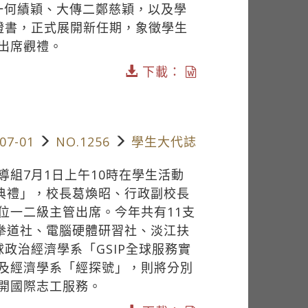
一何績穎、大傳二鄭慈穎，以及學
證書，正式展開新任期，象徵學生
出席觀禮。
下載：
07-01
NO.1256
學生大代誌
組7月1日上午10時在學生活動
旗典禮」，校長葛煥昭、行政副校長
位一二級主管出席。今年共有11支
跆拳道社、電腦硬體研習社、淡江扶
政治經濟學系「GSIP全球服務實
及經濟學系「經探號」，則將分別
開國際志工服務。