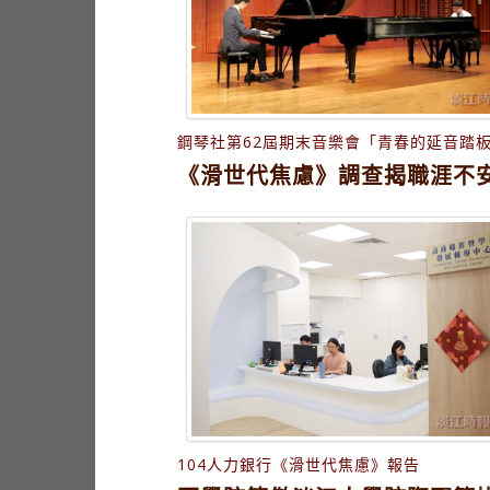
鋼琴社第62屆期末音樂會「青春的延音踏
《滑世代焦慮》調查揭職涯不
104人力銀行《滑世代焦慮》報告