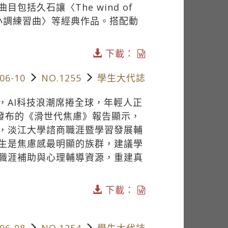
括久石讓〈The wind of
C小調練習曲〉等經典作品。搭配動
下載：
06-10
NO.1255
學生大代誌
，AI科技浪潮席捲全球，年輕人正
前發布的《滑世代焦慮》報告顯示，
，淡江大學諮商職涯暨學習發展輔
生是焦慮感最明顯的族群，建議學
職涯補助與心理輔導資源，重建真
下載：
06-08
NO.1254
學生大代誌