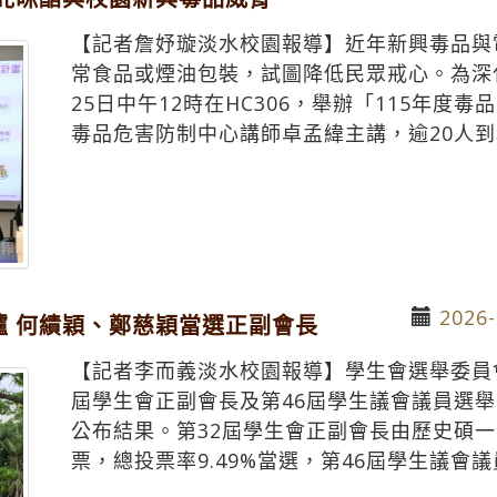
【記者詹妤璇淡水校園報導】近年新興毒品與
常食品或煙油包裝，試圖降低民眾戒心。為深
25日中午12時在HC306，舉辦「115年
毒品危害防制中心講師卓孟緯主講，逾20人
2026-
爐 何績穎、鄭慈穎當選正副會長
【記者李而義淡水校園報導】學生會選舉委員會
屆學生會正副會長及第46屆學生議會議員選舉，
公布結果。第32屆學生會正副會長由歷史碩一何
票，總投票率9.49%當選，第46屆學生議會