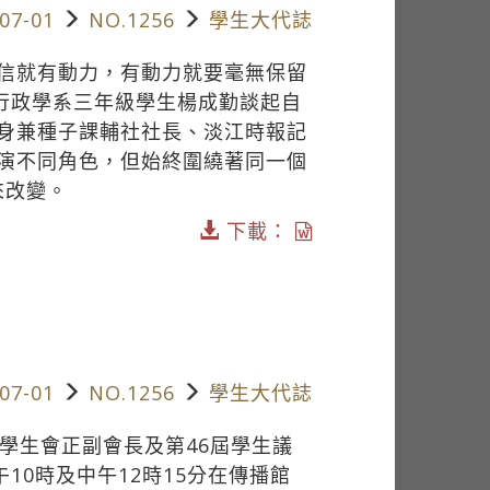
07-01
NO.1256
學生大代誌
信就有動力，有動力就要毫無保留
共行政學系三年級學生楊成勤談起自
身兼種子課輔社社長、淡江時報記
演不同角色，但始終圍繞著同一個
來改變。
下載：
07-01
NO.1256
學生大代誌
學生會正副會長及第46屆學生議
10時及中午12時15分在傳播館