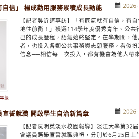
2026-
有自信」 楊成勤用服務累積成長動能
【記者吳沂諠專訪】「有底氣就有自信，有自
地往前衝！」獲選114學年度優秀青年、公
己的成長歷程，語氣始終堅定。在學期間，他
者，也投入各類公共事務與志願服務，看似扮
信念──相信每一次投入，都有機會為他人帶
年級
2026-
員宣誓就職 開啟學生自治新篇章
【記者阮明英淡水校園報導】淡江大學第32屆
會議員選舉宣誓就職典禮，分別於6月25日上午