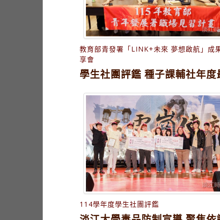
教育部青發署「LINK+未來 夢想啟航」成
享會
學生社團評鑑 種子課輔社年度
114學年度學生社團評鑑
淡江大學毒品防制宣導 聚焦依