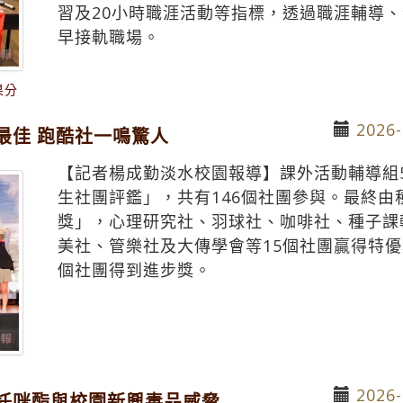
習及20小時職涯活動等指標，透過職涯輔導
早接軌職場。
果分
2026-
最佳 跑酷社一鳴驚人
【記者楊成勤淡水校園報導】課外活動輔導組
生社團評鑑」，共有146個社團參與。最終
獎」，心理研究社、羽球社、咖啡社、種子課
美社、管樂社及大傳學會等15個社團贏得特優
個社團得到進步獎。
2026-
託咪酯與校園新興毒品威脅