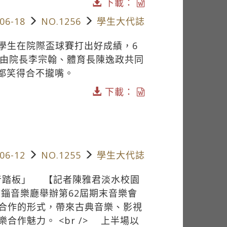
下載：
06-18
NO.1256
學生大代誌
學生在院際盃球賽打出好成績，6
，由院長李宗翰、體育長陳逸政共同
們都笑得合不攏嘴。
下載：
06-12
NO.1255
學生大代誌
延音踏板」 【記者陳雅君淡水校園
文錙音樂廳舉辦第62屆期末音樂會
合作的形式，帶來古典音樂、影視
作魅力。 <br /> 上半場以