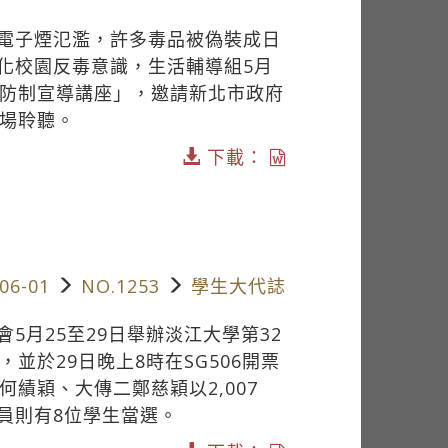
電子煙氾濫，許多毒品被偽裝成日
化校園反毒意識，生活輔導組5月
度毒品防制宣導講座」，邀請新北市政府
到場聆聽。
下載：
06-01
NO.1253
學生大代誌
5月25至29日舉辦淡江大學第32
並於29日晚上8時在SG506開票
績穎、大傳二鄭慈穎以2,007
議員則有8位學生當選。