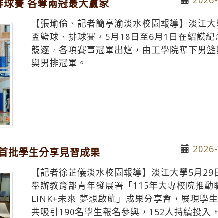
球賽 各奪兩冠最大贏家
【張瑜倫、記者簡亭渝淡水校園報導】淡江大
盃籃球、排球賽，5月18日至6月1日在紹謨
競逐，各項賽事冠軍出爐，由工學院奪下男籃
與男排冠軍。
2026-
 首批學生分享見習成果
【記者徐芷儀淡水校園報導】淡江大學5月29日
舉辦教育部青年發展署「115年大專校院推
LINK+未來 夢想啟航」成果分享會，展現
共吸引190名學生報名參與，152人持續投入