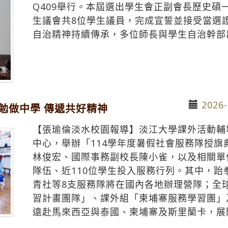
Q409舉行。本屆選出學生會正副會長歷史碩
生議會共8位學生議員，完成宣誓並接受當選
自治精神持續傳承，多位師長與學生自治幹部
2026-
 勉做中學 傳遞共好精神
【張瑜倫淡水校園報導】淡江大學課外活動輔導
中心，舉辦「114學年度暑假社會服務隊授
林俊宏、國際事務副校長陳小雀，以及相關單
隊伍、近110位學生投入服務行列。其中，
青社等8支服務隊將在國內各地辦理營隊；全球
習計畫團隊」、課外組「柬埔寨服務學習團」
遠赴馬來西亞與泰國、柬埔寨及斯里蘭卡，展