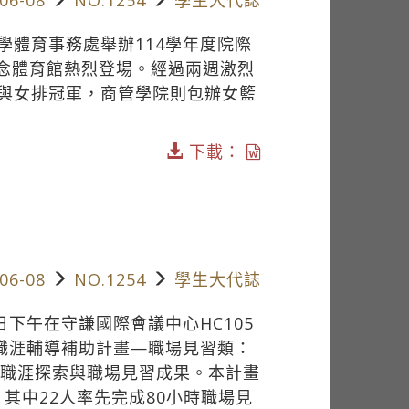
學體育事務處舉辦114學年度院際
紀念體育館熱烈登場。經過兩週激烈
與女排冠軍，商管學院則包辦女籃
下載：
06-08
NO.1254
學生大代誌
下午在守謙國際會議中心HC105
動職涯輔導補助計畫—職場見習類：
學生職涯探索與職場見習成果。本計畫
，其中22人率先完成80小時職場見