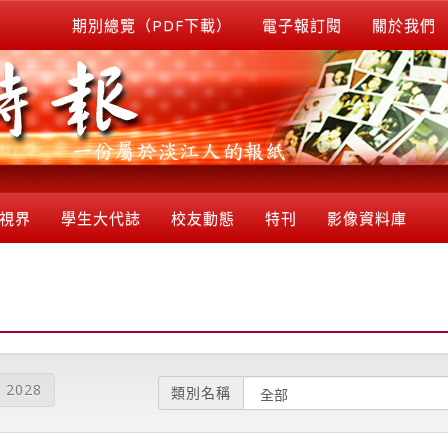
期別總覽（PDF下載）
電子報訂閱
關於我們
視界
學生大代誌
校友動態
特刊
影像資料庫
2028
類別名稱