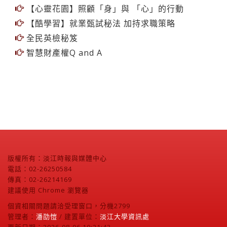
【心靈花園】照顧「身」與 「心」的行動
【酷學習】就業甄試秘法 加持求職策略
全民英檢秘笈
智慧財產權Q and A
版權所有：淡江時報與媒體中心
電話：02-26250584
傳真：02-26214169
建議使用 Chrome 瀏覽器
個資相關問題請洽受理窗口，分機2799
管理者：
潘劭愷
/ 建置單位：
淡江大學資訊處