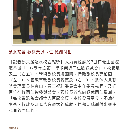
榮退茶會 歡送榮退同仁 感謝付出
【記者鄭文媛淡水校園報導】人力資源處於7日在覺生國際
廳舉辦「102學年度第一學期榮退同仁歡送茶會」。校長張
家宜（右五）、學術副校長虞國興、行政副校長高柏園
（左一）、國際事務副校長戴萬欽（右一）、退休人員聯
誼會理事長林雲山、員工福利委員會主任委員宛同，及近
百位在校同仁皆參與盛會。張校長首先向退休同仁致謝，
「每次榮退茶會都令人百感交集。本校發展至今，不論在
學術、行政及研究皆有很大的成就，這都要感謝付出很多
心血的同仁們。」