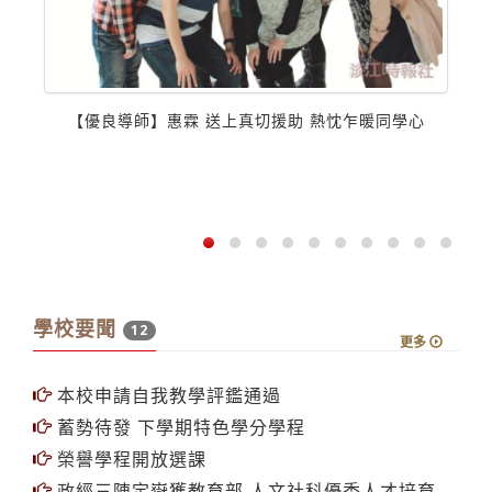
【優良導師】惠霖 送上真切援助 熱忱乍暖同學心
學校要聞
12
更多
本校申請自我教學評鑑通過
蓄勢待發 下學期特色學分學程
榮譽學程開放選課