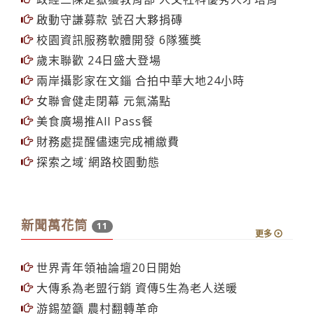
政經三陳定嶽獲教育部 人文社科優秀人才培育
啟動守謙募款 號召大夥捐磚
校園資訊服務軟體開發 6隊獲獎
歲末聯歡 24日盛大登場
兩岸攝影家在文錙 合拍中華大地24小時
女聯會健走閉幕 元氣滿點
美食廣場推All Pass餐
財務處提醒儘速完成補繳費
探索之域˙網路校園動態
新聞萬花筒
11
更多
世界青年領袖論壇20日開始
大傳系為老盟行銷 資傳5生為老人送暖
游錫堃籲 農村翻轉革命