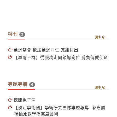
特刊
2
更多
榮退茶會 歡送榮退同仁 感謝付出
【卓爾不群】從服務走向領導崗位 肩負傳愛使命
專題專欄
6
更多
挖開兔子洞
【淡江學術圈】學術研究團隊專題報導─郭忠勝
視抽象數學為高度藝術