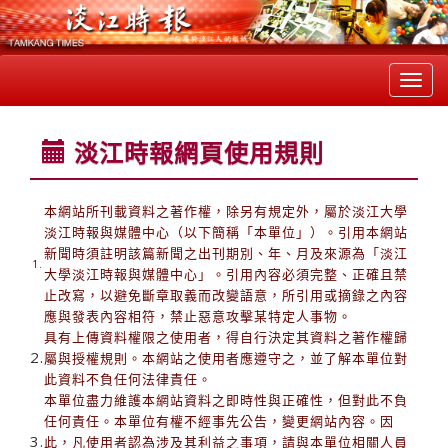
Toggl
navig
淡江時報網頁使用規則
本網站所刊載資料之著作權，除另有規定外，屬於淡江大學
淡江時報與媒體中心（以下簡稱「本單位」）。引用本網站
新聞時須註明該篇新聞之出刊期別、年、月及來源為「淡江
1.
大學淡江時報與媒體中心」。引用內容必須完整、正確且禁
止改寫，以避免斷章取義而改變語意，所引用或摘錄之內容
應與發表內容相符，禁止惡意攻擊某特定人事物。
具有上傳資料權限之使用者，得自行決定其資料之著作權歸
2.
屬與授權規則。本網站之使用者應遵守之，並了解本單位對
此資料不負任何法律責任。
本單位盡力維護本網站資料之即時性與正確性，但對此不負
任何責任。本單位有權不經事先公告，變更網站內容。因
3.
此，凡使用者認為涉及其利益之事項，請與本單位相關人員