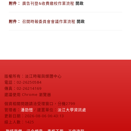
附件：
廣告刊登&收費繳校作業流程
開啟
附件：
召開時報委員會會議作業流程
開啟
版權所有：淡江時報與媒體中心
電話：02-26250584
傳真：02-26214169
建議使用 Chrome 瀏覽器
個資相關問題請洽受理窗口，分機2799
管理者：
潘劭愷
/ 建置單位：
淡江大學資訊處
更新日期：2026-08-06 06:43:13
線上人數：1425
聯絡我們
法令規章
表格下載
工作流程