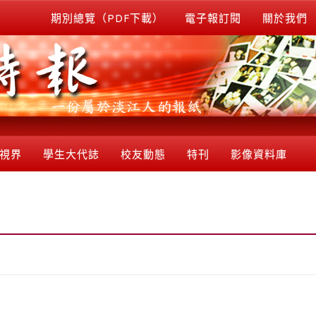
期別總覽（PDF下載）
電子報訂閱
關於我們
視界
學生大代誌
校友動態
特刊
影像資料庫