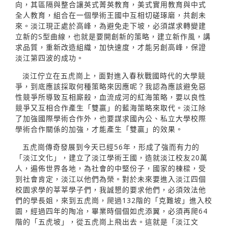
向，其區隔與整合讓英式菁英教育，美式實用教育與中式
全人教育，組合在一個學術王國中互相切磋琢磨，共創未
來。淡江現正處於高峰，為避免走下坡，必須謀求轉變建
立新的S型曲線，也就是要開創新的策略，建立新作風，講
求品質，重新改造組織，加快速度，才能另創高峰，保證
淡江第四波的成功。
淡江佇立在五虎崗上，面對進入春秋戰國時代的大學競
爭，到底應該採取何種策略來因應呢？我認為應該避免惡
性競爭所導致互相廝殺，血流成河的紅海策略，要以良性
競爭又互相合作產生「雙贏」的藍海策略來取代。淡江除
了加強國際學術合作外，也要謀求國內公、私立大學校際
學術合作關係的加強，才能產生「雙贏」的效果。
五虎崗傳奇發展到今天已經56年，形成了強而有力的
「淡江文化」，建立了淡江學術王國，造就淡江校友20萬
人，遍佈世界各地，為社會的中堅份子，國家的棟樑，受
到社會肯定，淡江以他們為榮。對於未來要進入淡江四個
校園求學的莘莘學子們，我誠懇的要求他們，必須效法他
們的學長姐，來到五虎崗，爬過132階的「克難坡」進入校
園，經過四年的陶冶，畢業時個個如虎添翼，必須再爬64
階的「五虎坡」，從五虎崗上飛出去。這就是「淡江文