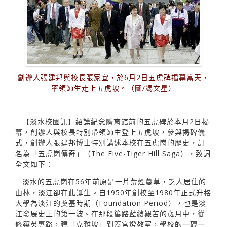
創辦人張建邦與校長張家宜，於6月2日五虎碑揭幕當天，
率領師生走上五虎坡。（圖/馮文星）
【淡水校園訊】紹謨紀念體育館前的五虎碑於本月2日揭
幕，創辦人與校長特別帶領師生登上五虎坡，參與揭碑儀
式，創辦人張建邦博士特別講述本校在五虎崗的歷史，訂
名為「五虎崗傳奇」（The Five-Tiger Hill Saga），致詞
全文如下：
淡水的五虎崗在56年前原是一片荒煙蔓草，乏人居住的
山林，淡江卻在此誕生。自1950年創校至1980年正式升格
大學為淡江的奠基時期（Foundation Period），也是淡
江發展史上的第一波。在那段篳路藍縷艱苦的歲月中，從
修築英專路，建「克難坡」到蓋宮燈教室，學校的一磚一