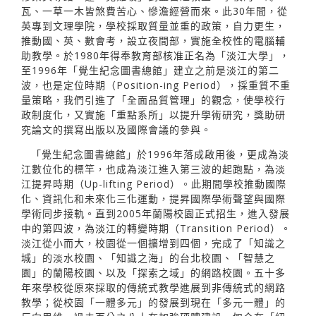
瓦、一草一木皆煞費苦心、慘澹經營而來。此30年間，從
英專到文理學院，學校採取質量並重的政策，自力更生，
推動國、英、數會考，設立夜間部，實施全校性的電腦輔
助教學。於1980年得奉教育部核准正名為「淡江大學」，
至1996年「覺生紀念圖書總館」建立之前是淡江的第二
波，也是定位時期（Position-ing Period），採重質不重
量策略，我們引進了「全面品質管理」的觀念，使學校行
政制度化，又實施「重點系所」以提升學術研究，獎助研
究論文的撰寫出版以及國際會議的參與。
「覺生紀念圖書總館」於1996年落成啟用後，更成為淡
江數位化的標竿，也成為淡江進入第三波的起跑點，為淡
江提昇時期（Up-lifting Period）。此期間學校推動國際
化、資訊化和未來化三化運動，提昇國際學術聲望與國際
學術同步接軌。直到2005年蘭陽校園正式招生，進入發展
中的第四波，為淡江的轉變時期（Transition Period）。
淡江從小而大，校園從一個擴增到四個，完成了「知識之
城」的淡水校園、「知識之海」的台北校園、「智慧之
園」的蘭陽校園、以及「探索之域」的網路校園。五十多
年來學校從原來採取的傳統式教學進展到非傳統式的網路
教學；從校園「一體多元」的發展到現在「多元一體」的