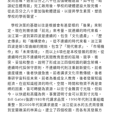
反向思維。過去百分之八十在加強硬體建設，如今在「紹
謨紀念體育館」完工啟用後，學校的硬體建設大致完備，
從此百分之八十要加強軟體建設，以提昇學生素質，塑造
學校的學術聲望。
學校決策的基礎以往是根據會有甚麼樣的「後果」來制
定，現在則需依據「前兆」來考量。就連續的時代來看，
淡江第一波到第四波是連續的，包含「文化遺產」、「歷
史傳承」和「機構使命」。從不連續的時代來看，淡江第
四波是新S型曲線的開始，包含了「現代需求」、「市場機
伶」和「未來情境」，而以上6項也是本校發展的原則。從
連續時代到不連續時代其間教育思想的區隔、競爭、衝
突、妥協和整合，說明了形成淡江四個校園的觀念架構。
連續時代採保守原則，不連續時代則注重創新變化。前者
速度緩進，後者快速急進。前者講求文化宗教傳統，後者
專研宇宙科技未來。前者為養成全人教育，後者發展知識
經濟。在這知識經濟的時代，空間、時間和物資不再是束
縛的因素，皆可轉變為資源。以往寸金難買寸光陰，但如
今，以快遞和高鐵為例，事實證明寸金可以買到寸光陰。
Bill Gates強調1980年代講求品質，1990年代則注重組織
重整，到2000年代就講求速度。淡江從淡水的五虎崗發展
到宜蘭礁溪的林美山，建立了四個校園，而各有其發展方