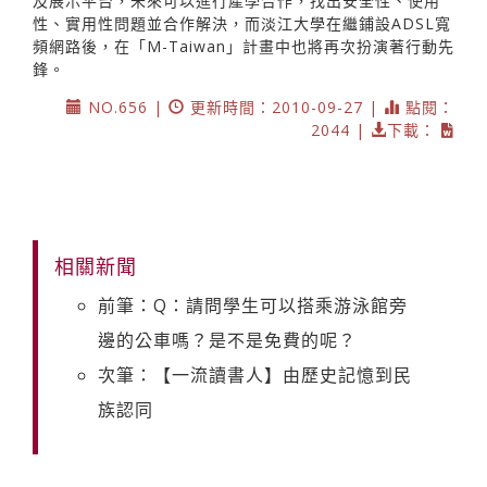
及展示平台，未來可以進行產學合作，找出安全性、使用
性、實用性問題並合作解決，而淡江大學在繼鋪設ADSL寬
頻網路後，在「M-Taiwan」計畫中也將再次扮演著行動先
鋒。
NO.656 |
更新時間：2010-09-27 |
點閱：
2044 |
下載：
相關新聞
前筆：Q：請問學生可以搭乘游泳館旁
邊的公車嗎？是不是免費的呢？
次筆：【一流讀書人】由歷史記憶到民
族認同