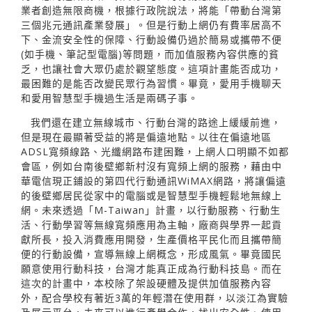
業者創造無限商機，根據行政院說法，將能「帶動台灣第
三個兆元通訊產業發展」。但是行動上網仍有費率居高不
下、金流安全性的保障、行動設備仍過於簡易或攜帶不便
(如手機、筆記型電腦)等問題，而加值服務內容供應的貧
乏，也讓社會大眾仍處於觀望態度。這項計畫能否成功，
最困難的是能否改變民眾行為習慣。畢竟，愛用手機聊天
和愛用智慧型手機過生活是兩碼子事。
我們還在建立無線城市、行動台灣的路途上緩緩前進，
但是現在最顯著受益的將是偏遠地點。以往在偏遠地區
ADSL寬頻線路、光纖網路布建困難，上網人口明顯不如都
會區，例如台南後壁鄉新村沒有寬頻上網的服務，藉由中
華電信現正鋪設的第四代行動通訊WiMAX網路，將讓偏遠
的後壁鄉居民從家中的電腦或是智慧型手機輕鬆地無線上
網。未來透過「M-Taiwan」計畫，以行動服務、行動生
活、行動學習等無線寬頻應用為主軸，廠商與學界一起貢
獻所長，投入消費應用開發，生產價格平民化而且攜帶簡
便的行動設備，宣導無線上網概念，形成風氣。畢竟國民
願意使用行動科技，台灣才能真正成為行動科技島。而在
這次的計畫中，本校除了架設硬體及提供加值服務內容
外，配合學校有著近3萬的年輕潛在使用群，以淡江為實驗