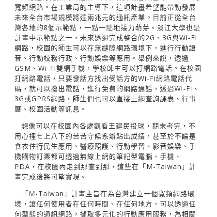
寬頻網路。在工業局的主導下，這項計畫希望能帶動發展
未來全台市場規模將達兩兆元的通訊產業。目前正從全台
灣各地的8個示範點，一點一點地接力萌芽。淡江大學也是
計畫中示範點之一，未來透過完成整合的2G、3G與Wi-Fi
網路，校園的師生可以在無縫隙網路環境下，進行行動語
音、行動校務行政、行動娛樂等應用。舉例來說，透過
GSM、Wi-Fi雙網手機，學校師生可以打網路電話。在校園
打網路電話，只要發話方找出受話方的Wi-Fi網路電話代
碼，就可以撥出電話，進行免費的網路通話，透過Wi-Fi、
3G或GPRS網路，師生們也可以直接上網查詢課表、行事
曆、校園活動等訊息。
想像可以在校園內各處觀看王建民投球，期末考完，不
用心裡七上八下的苦苦守候系辦貼出成績，甚至於不論是
食衣住行民生應用、醫療照護、行動學習、影音娛樂、手
機購物訂票都可透過無線上網的筆記型電腦、手機、
PDA，在校園內走到那查到那，這些在「M-Taiwan」計
畫完成後將可望實現。
「M-Taiwan」計畫主旨在為台灣建立一個寬頻網路環
境，讓任何使用者在任何時間、在任何地方，可以透過任
何型態的通訊網路，擷取多元化的行動應用服務，為相關