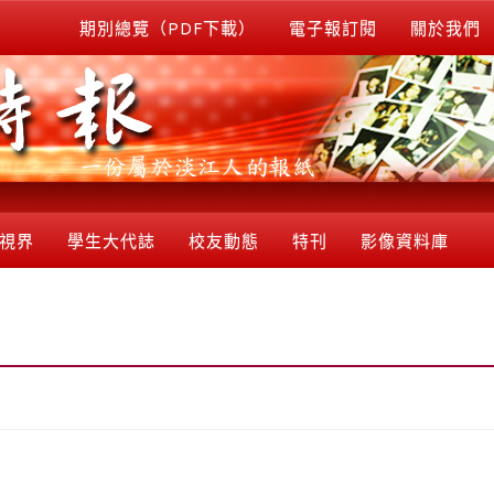
期別總覽（PDF下載）
電子報訂閱
關於我們
視界
學生大代誌
校友動態
特刊
影像資料庫