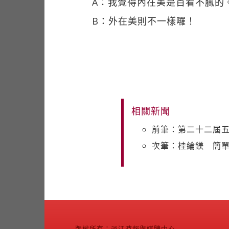
A：我覺得內在美是百看不膩的
B：外在美則不一樣囉！
相關新聞
前筆：第二十二屆五
次筆：桂綸鎂 簡
版權所有：淡江時報與媒體中心