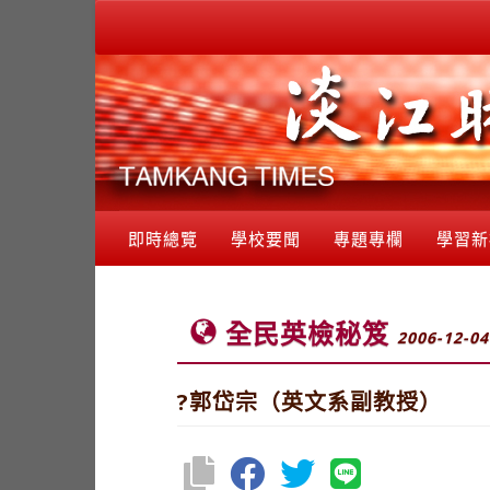
即時總覽
學校要聞
專題專欄
學習新
全民英檢秘笈
2006-12-04
?郭岱宗（英文系副教授）