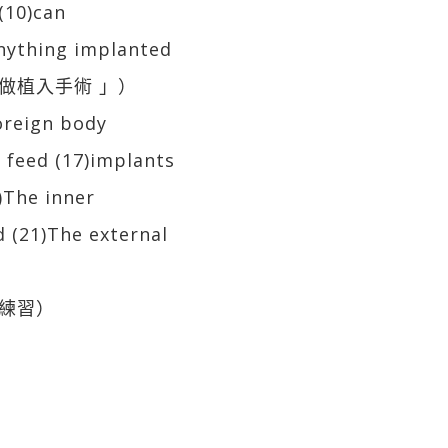
0)can
anything implanted
做植入手術 」）
foreign body
t feed (17)implants
)The inner
d (21)The external
練習）