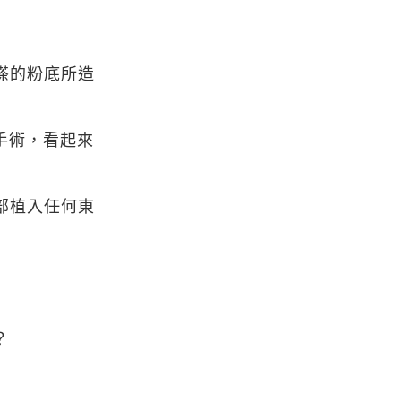
搽的粉底所造
手術，看起來
部植入任何東
？