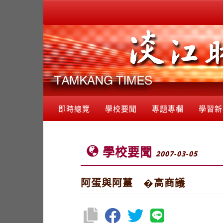
即時總覽
學校要聞
專題專欄
學習新
學校要聞
2007-03-05
阿蛋與阿薑 �高商議