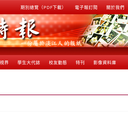
期別總覽（PDF下載）
電子報訂閱
關於我們
視界
學生大代誌
校友動態
特刊
影像資料庫