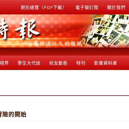
期別總覽（PDF下載）
電子報訂閱
關於我們
視界
學生大代誌
校友動態
特刊
影像資料庫
冒險的開始