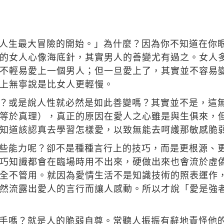
人生最大冒險的開始。」為什麼？因為你不知道在你
的女人心像海底針，其實男人的善變尤有過之。女人
不輕易愛上一個男人；但一旦愛上了，其實並不容易
上無寧說是比女人更輕慢。
？或是說人性就必然是如此善變嗎？其實並不是，這
等於真理），真正的原因在愛人之心雖是與生俱來，
知道該認真去學習怎樣愛，以致無能去呵護那敏感脆
些能力呢？卻不是種種言行上的技巧，而是更根源、
巧知識都會在臨場時用不出來，硬做出來也會流於虛
全不管用。就因為愛情生活不是知識技術的照表運作
然流露出愛人的言行而讓人感動。所以才說「愛是強
手嗎？就是人的脆弱自尊。常聽人振振有辭地責怪他