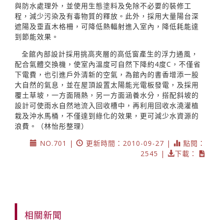
與防水處理外，並使用生態塗料及免除不必要的裝修工
程，減少污染及有毒物質的釋放。此外，採用大量陽台深
遮陽及垂直木格柵，可降低熱輻射進入室內，降低耗能達
到節能效果。
全館內部設計採用挑高夾層的高低窗產生的浮力通風，
配合氣體交換機，使室內溫度可自然下降約4度C，不僅省
下電費，也引進戶外清新的空氣，為館內的書香增添一股
大自然的氣息，並在屋頂設置太陽能光電板發電，及採用
覆土草坡，一方面隔熱，另一方面涵養水分，搭配斜坡的
設計可使雨水自然地流入回收槽中，再利用回收水澆灌植
栽及沖水馬桶，不僅達到綠化的效果，更可減少水資源的
浪費。（林怡彤整理）
NO.701 |
更新時間：2010-09-27 |
點閱：
2545 |
下載：
相關新聞