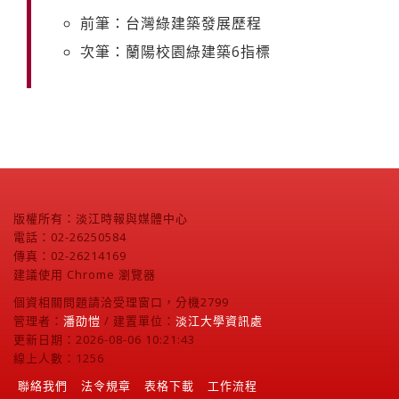
前筆：台灣綠建築發展歷程
次筆：蘭陽校園綠建築6指標
版權所有：淡江時報與媒體中心
電話：02-26250584
傳真：02-26214169
建議使用 Chrome 瀏覽器
個資相關問題請洽受理窗口，分機2799
管理者：
潘劭愷
/ 建置單位：
淡江大學資訊處
更新日期：2026-08-06 10:21:43
線上人數：1256
聯絡我們
法令規章
表格下載
工作流程