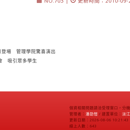
NO.703 |
更新時間：2010-09-
日登場 管理學院驚喜演出
明會 吸引眾多學生
個資相關問題請洽受理窗口，分機2
管理者：
潘劭愷
/ 建置單位：
淡
更新日期：2026-08-06 10:21:43
線上人數：643