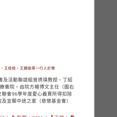
娟、王桂枝、王嫡瑜等一行人於樂
秘書及活動聯誼組曾琇瑱教授、丁紹
山療養院，由院方楊博文主任（圖右
聯會96學年度愛心義賣所得扣除
院及宜蘭中途之家（慈懷基金會）