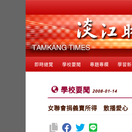
即時總覽
學校要聞
專題專欄
學習新
學校要聞
2008-01-14
女聯會捐義賣所得 散播愛心