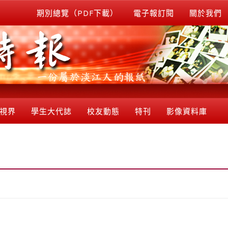
期別總覽（PDF下載）
電子報訂閱
關於我們
視界
學生大代誌
校友動態
特刊
影像資料庫