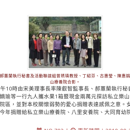
郝蕙蘭執行秘書及活動聯誼組曾琇瑱教授、丁紹芬、古惠瑩、陳惠
山療養院合影。
上午10時由宋美理事長率陳叡智監事長、郝蕙蘭執行
嫡瑜等一行九人攜水果1箱暨現金兩萬元探訪私立樂
院區，並對本校關懷弱勢的愛心捐贈表達感佩之意。女
今年捐贈給私立樂山療養院、八里安養院、大同育幼