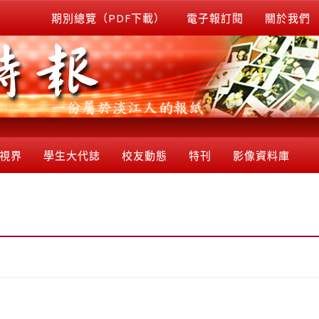
期別總覽（PDF下載）
電子報訂閱
關於我們
視界
學生大代誌
校友動態
特刊
影像資料庫