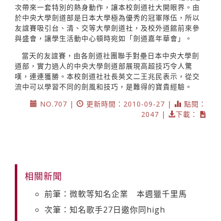
次帶來一套特別的熱身動作，讓本校劍道社大開眼界。由
於中央大學劍道部是日本大學極為優秀的冠軍隊伍，所以
友誼賽吸引台、清、交等大學劍道社，及校外道館前來參
與盛會，讓學生活動中心頓時宛如「劍道嘉年華會」。
當天的友誼賽，由各劍道社團聯手對壘日本中央大學劍
道部，實力過人的中央大學劍道部展現高超技巧令人驚
嘆，連連獲勝。本校劍道社社長英文二王兆民表示，從交
流中可以學習不同的劍風和技巧，是難得的寶貴經驗。
NO.707 |
更新時間：2010-09-27 |
點閱：
2047 |
下載：
相關新聞
前筆：微軟等知名企業 本週獵千里馬
次筆：知名歌手27日邀你同high