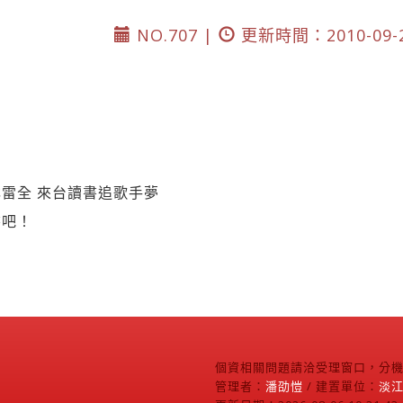
NO.707 |
更新時間：2010-09-
雷全 來台讀書追歌手夢
書吧！
個資相關問題請洽受理窗口，分機2
管理者：
潘劭愷
/ 建置單位：
淡