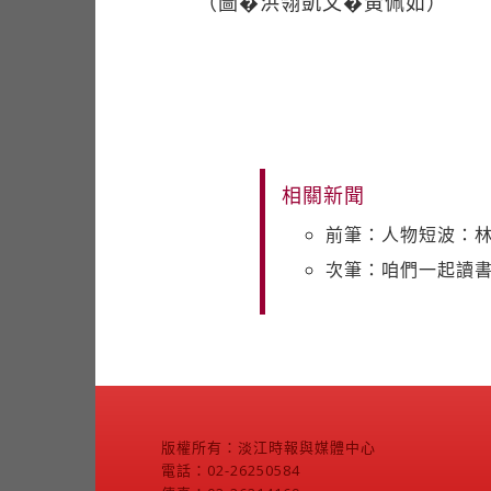
（圖�洪翎凱文�黃佩如）
相關新聞
前筆：人物短波：林
次筆：咱們一起讀
版權所有：淡江時報與媒體中心
電話：02-26250584