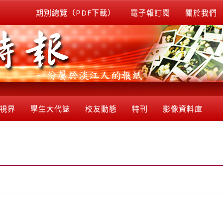
期別總覽（PDF下載）
電子報訂閱
關於我們
視界
學生大代誌
校友動態
特刊
影像資料庫