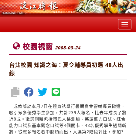
Toggl
navig
校園視窗
2008-03-24
台北校園 知識之海：夏令輔導員初選 48人出
線
成教部於本月7日在體育館舉行暑期夏令營輔導員徵選，
吸引眾多優秀學生參加，共計239人報名，比去年成長了將
近8成。徵選測驗包括賴氏人格測驗、英語能力口試、綜合
能力口試及基本觀念口試等4個關卡。48名優秀學生過關斬
將，從眾多報名者中脫穎而出，入選第2階段評比，參加3