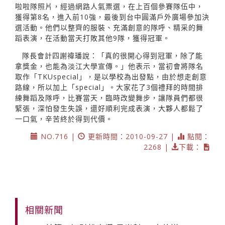
啦啦隊照片，經過網路人氣票選，在上百個參賽隊伍中，
獲得第8名，進入前10強，最後到台中圓滿戶外廣場參加決
選活動。他們以整齊的服裝、充滿創意的隊呼、精采的舞
蹈表演，在活動當天打敗其他9隊，獲得冠軍。
隊長會計四謝禕璠說：「真的很開心得到冠軍，除了能
拿獎金，也能為淡江大學宣傳。」他表示，當初會將隊名
取作「TKUspecial」，是以學校為出發點，由於想走創意
路線，所以加上「special」。大家花了3個禮拜的時間排
練舞蹈及隊呼，比賽當天，臨時改變舞步，讓隊員們都很
緊張，深怕發生失誤，還好順利完成表演，大夥人都鬆了
一口氣，辛苦終於得到代價。
NO.716 |
更新時間：2010-09-27 |
點閱：
2268 |
下載：
相關新聞