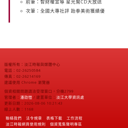
前筆：智財權宣導 星光幫CD大放送
次筆：全國大專社評 跆拳美術獲績優
版權所有：淡江時報與媒體中心
電話：02-26250584
傳真：02-26214169
建議使用 Chrome 瀏覽器
個資相關問題請洽受理窗口，分機2799
管理者：
潘劭愷
/ 建置單位：
淡江大學資訊處
更新日期：2026-08-06 10:21:43
線上人數：1168
聯絡我們
法令規章
表格下載
工作流程
淡江時報網頁使用規則
個資蒐集聲明專區