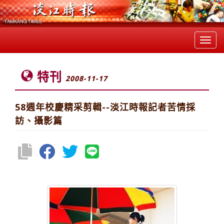
Toggl
navig
特刊
2008-11-17
58週年校慶精采剪輯--淡江時報記者苦情採
訪、攝影篇