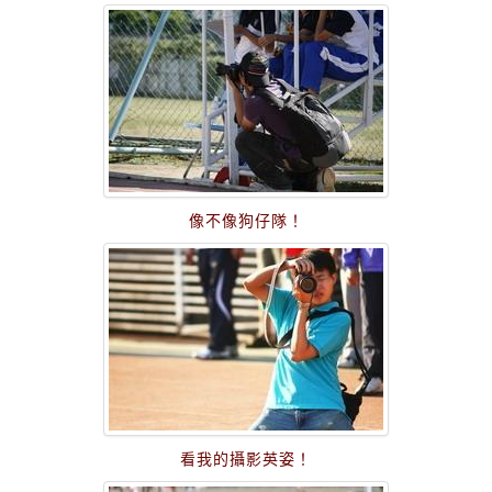
像不像狗仔隊！
看我的攝影英姿！