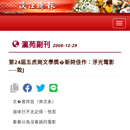
Toggl
navig
瀛苑副刊
2008-12-29
第24屆五虎崗文學獎�新詩佳作：浮光電影
──致J
文�曾祥芸（英文系）
滋味已不太記得，恍若
看著以為沒看過的電影