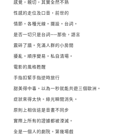
感覺，親切，其實全然不熟
性感的走位及口音，前世的
情節。各種光線。擺設。台詞。
是否一切只是台詞──那些，語言
震碎了牆。充滿人群的小房間
擾亂。順序變易。私自清場。
電影的風格甦醒
手指扣緊手指逆時旅行
甜美得中毒。以為一秒就能共遊三個歐洲。
症狀來得太快。綠光瞬間消失。
原則上相信這是音畫不同步
實際上所有的證據都被湮滅。
全是一個人的劇院。第幾場戲