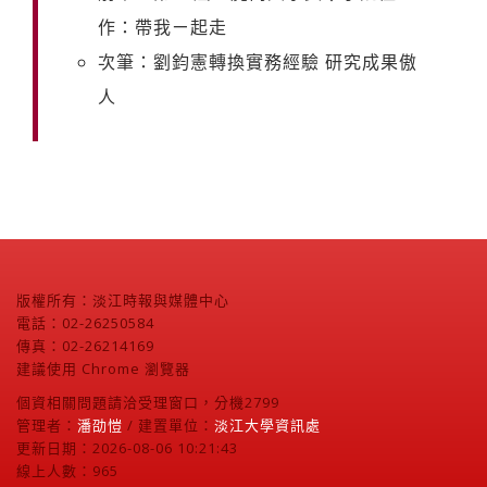
作：帶我ㄧ起走
次筆：劉鈞憲轉換實務經驗 研究成果傲
人
版權所有：淡江時報與媒體中心
電話：02-26250584
傳真：02-26214169
建議使用 Chrome 瀏覽器
個資相關問題請洽受理窗口，分機2799
管理者：
潘劭愷
/ 建置單位：
淡江大學資訊處
更新日期：2026-08-06 10:21:43
線上人數：965