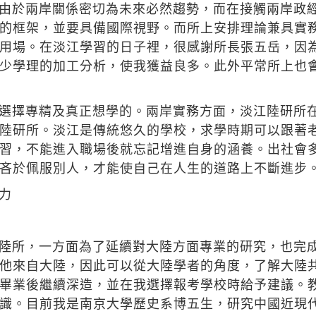
由於兩岸關係密切為未來必然趨勢，而在接觸兩岸政
的框架，並要具備國際視野。而所上安排理論兼具實
用場。在淡江學習的日子裡，很感謝所長張五岳，因
少學理的加工分析，使我獲益良多。此外平常所上也
選擇專精及真正想學的。兩岸實務方面，淡江陸研所
陸研所。淡江是傳統悠久的學校，求學時期可以跟著
習，不能進入職場後就忘記增進自身的涵養。出社會
吝於佩服別人，才能使自己在人生的道路上不斷進步
力
陸所，一方面為了延續對大陸方面專業的研究，也完
他來自大陸，因此可以從大陸學者的角度，了解大陸
畢業後繼續深造，並在我選擇報考學校時給予建議。
識。目前我是南京大學歷史系博五生，研究中國近現