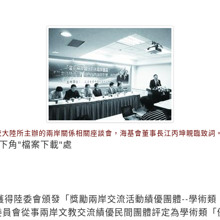
由本校大陸所主辦的兩岸關係相關座談會，海基會董事長江丙坤親臨致詞
下角"檔案下載"處
獲得陸委會頒發「獎勵兩岸交流活動績優團體--學術
陸委員會從事兩岸文教交流績優民間團體評定為學術類「