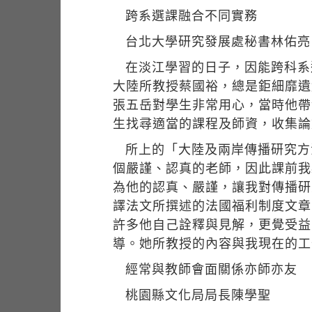
跨系選課融合不同實務
台北大學研究發展處秘書林佑亮
在淡江學習的日子，因能跨科系
大陸所教授蔡國裕，總是鉅細靡遺
張五岳對學生非常用心，當時他帶
生找尋適當的課程及師資，收集論
所上的「大陸及兩岸傳播研究方
個嚴謹、認真的老師，因此課前我
為他的認真、嚴謹，讓我對傳播研
譯法文所撰述的法國福利制度文章
許多他自己詮釋與見解，更覺受益
導。她所教授的內容與我現在的工
經常與教師會面關係亦師亦友
桃園縣文化局局長陳學聖