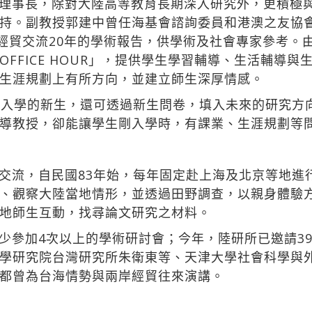
理事長，除對大陸高等教育長期深入研究外，更積極
持。副教授郭建中曾任海基會諮詢委員和港澳之友協
岸經貿交流20年的學術報告，供學術及社會專家參考。
FFICE HOUR」，提供學生學習輔導、生活輔導
生涯規劃上有所方向，並建立師生深厚情感。
度入學的新生，還可透過新生問卷，填入未來的研究方
導教授，卻能讓學生剛入學時，有課業、生涯規劃等
交流，自民國83年始，每年固定赴上海及北京等地進
、觀察大陸當地情形，並透過田野調查，以親身體驗
地師生互動，找尋論文研究之材料。
少參加4次以上的學術研討會；今年，陸研所已邀請3
學研究院台灣研究所朱衛東等、天津大學社會科學與
都曾為台海情勢與兩岸經貿往來演講。