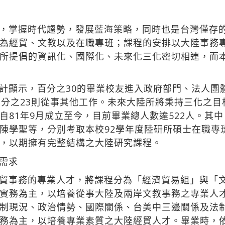
，掌握時代趨勢，發展藍海策略，同時也是台灣僅存
為經貿、文教以及在職專班；課程的安排以大陸事務
所提倡的資訊化、國際化、未來化三化密切相連，而
計顯示，百分之30的畢業校友進入政府部門、法人團
百分之23則從事其他工作。未來大陸所將秉持三化之
自81年9月成立至今，目前畢業總人數達522人。其
陳學聖等，分別考取本校92學年度陸研所碩士在職專
，以期擁有完整結構之大陸研究課程。
需求
貿事務的專業人才，將課程分為「經濟貿易組」與「
實務為主，以培養從事大陸及兩岸文教事務之專業人
制現況、政治情勢、國際關係、台美中三邊關係及法
務為主，以培養專業素質之大陸經貿人才。畢業時，