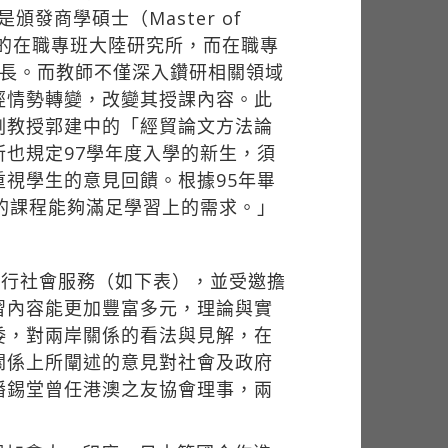
頒發商學碩士（Master of
台灣唯一的在職專班大陸研究所，而在職專
專長。而教師不僅深入鑽研相關領域
經情勢轉變，改變其授課內容。此
副教授郭建中的「經貿論文方法論
也規定97學年度入學的新生，須
視學生的意見回饋。根據95年畢
的課程能夠滿足學習上的需求。」
進行社會服務（如下表），並受邀擔
習內容能更加豐富多元，理論與實
委，對兩岸關係的看法與見解，在
關係上所闡述的意見對社會及政府
潘錫堂曾任港澳之友協會理事，兩