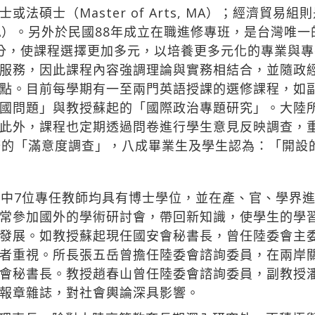
碩士（Master of Arts, MA）；經濟貿易組則是
ation, MBA）。另外於民國88年成立在職進修專班，是
分，使課程選擇更加多元，以培養更多元化的專業與
服務，因此課程內容強調理論與實務相結合，並隨政
點。目前每學期有一至兩門英語授課的選修課程，如
國問題」與教授蘇起的「國際政治專題研究」。大陸所
此外，課程也定期透過問卷進行學生意見反映調查，重
務的「滿意度調查」，八成畢業生及學生認為：「開設
其中7位專任教師均具有博士學位，並在產、官、學界
常參加國外的學術研討會，帶回新知識，使學生的學
發展。如教授蘇起現任國安會秘書長，曾任陸委會主
者重視。所長張五岳曾擔任陸委會諮詢委員，在兩岸
會秘書長。教授趙春山曾任陸委會諮詢委員，副教授
報章雜誌，對社會輿論深具影響。