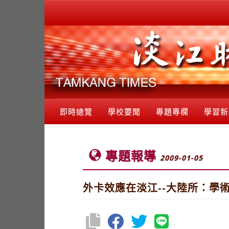
即時總覽
學校要聞
專題專欄
學習新
專題報導
2009-01-05
外卡效應在淡江--大陸所：學