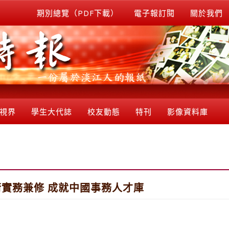
期別總覽（PDF下載）
電子報訂閱
關於我們
視界
學生大代誌
校友動態
特刊
影像資料庫
術實務兼修 成就中國事務人才庫