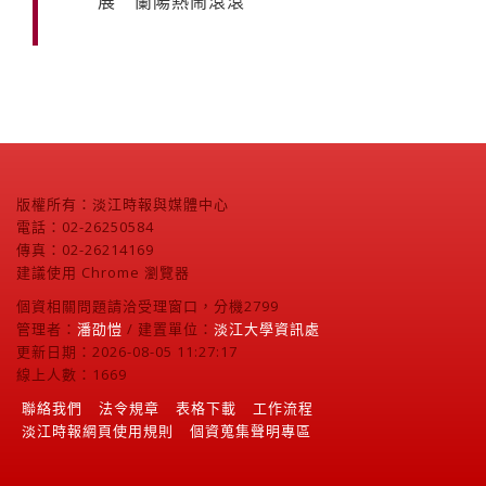
展 蘭陽熱鬧滾滾
版權所有：淡江時報與媒體中心
電話：02-26250584
傳真：02-26214169
建議使用 Chrome 瀏覽器
個資相關問題請洽受理窗口，分機2799
管理者：
潘劭愷
/ 建置單位：
淡江大學資訊處
更新日期：2026-08-05 11:27:17
線上人數：1669
聯絡我們
法令規章
表格下載
工作流程
淡江時報網頁使用規則
個資蒐集聲明專區