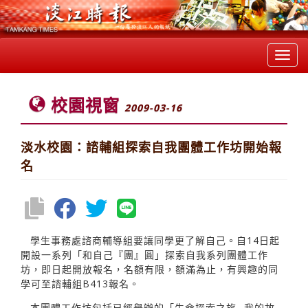
Toggl
navig
校園視窗
2009-03-16
淡水校園：諮輔組探索自我團體工作坊開始報
名
學生事務處諮商輔導組要讓同學更了解自己。自14日起
開設一系列「和自己『團』圓」探索自我系列團體工作
坊，即日起開放報名，名額有限，額滿為止，有興趣的同
學可至諮輔組B413報名。
本團體工作坊包括已經舉辦的「生命探索之旅─我的故